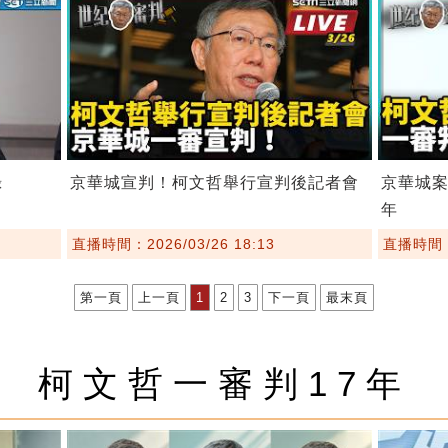
錄
京華城宣判！柯文哲舉行宣判後記者會
京華城案
年
直播時間：2026/03/26 18:13
直播時間：2
第一頁
上一頁
1
2
3
下一頁
最末頁
柯文哲一審判17年