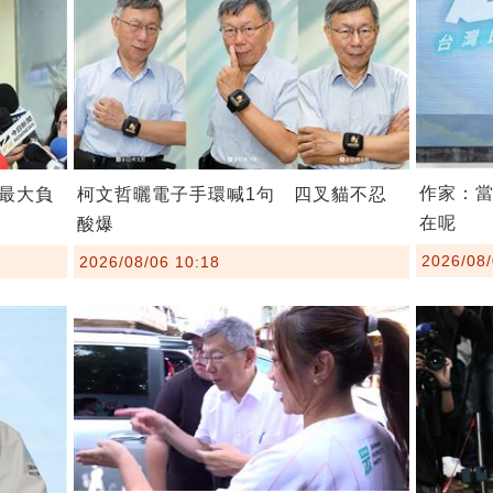
作家：
最大負
柯文哲曬電子手環喊1句 四叉貓不忍
在呢
酸爆
2026/08/
2026/08/06 10:18