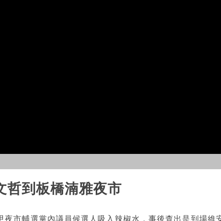
文哲到板橋湳雅夜市
甲夜市輔選黨內議員候選人吸入辣椒水，事後查出是到場維