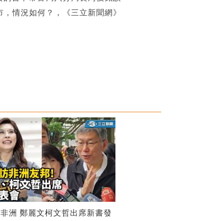
市，情況如何？，《三立新聞網》
非洲 鄭麗文柯文哲出席新書發