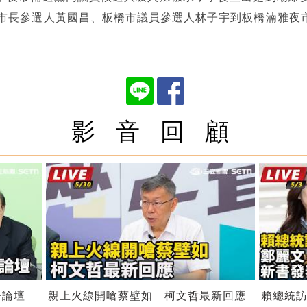
北市長參選人黃國昌、板橋市議員參選人林子宇到板橋湳雅夜
影 音 回 顧
鋒論壇
親上火線開嗆蔡壁如 柯文哲最新回應
賴總統訪