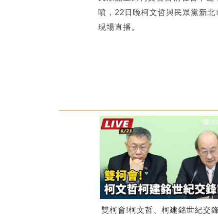
噴，22日晚柯文哲與民眾黨新
現場直播。
雙柯會!柯文哲、柯建銘世紀交