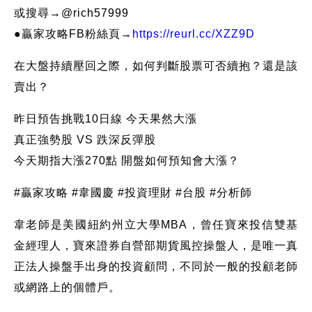
或搜尋→@rich57999
●贏家攻略FB粉絲頁→
https://reurl.cc/XZZ9D
在大盤持續壓回之際，如何判斷股票可否續抱？還是該
賣出？
昨日預告挑戰10日線 今天果然大漲
真正強勢股 VS 跌深反彈股
今天期指大漲270點 開盤如何預知會大漲？
#贏家攻略 #韋國慶 #投資理財 #台股 #分析師
韋老師是美國紐約州立大學MBA，曾任寶來投信雙基
金經理人，寶來證券自營部期貨風控操盤人，是唯一真
正法人操盤手出身的投資顧問，不同於一般的投顧老師
或網路上的個體戶。