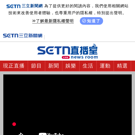
三立新聞網
為了提供更好的閱讀內容，我們使用相關網站
技術來改善使用者體驗，也尊重用戶的隱私權，特別提出聲明。
了解最新隱私權聲明
知道了
現正直播
節目
新聞
娛樂
生活
運動
精選