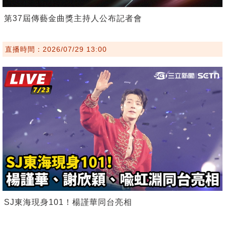
第37屆傳藝金曲獎主持人公布記者會
直播時間：2026/07/29 13:00
SJ東海現身101！楊謹華同台亮相