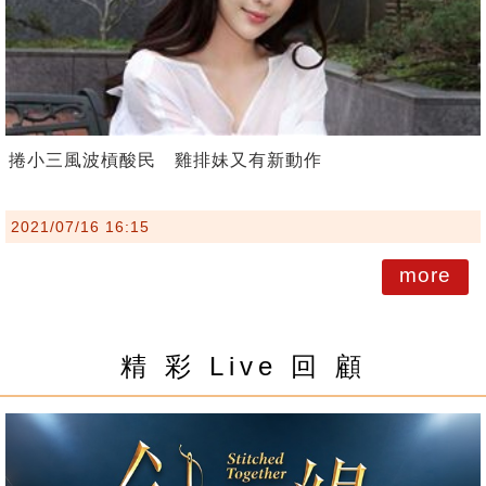
捲小三風波槓酸民 雞排妹又有新動作
2021/07/16 16:15
more
精 彩 Live 回 顧