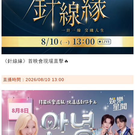
《針線緣》首映會現場直擊🔥
直播時間：2026/08/10 13:00