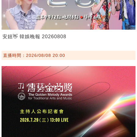
安妞👋 韓娛晚報 20260808
直播時間：2026/08/08 20:00