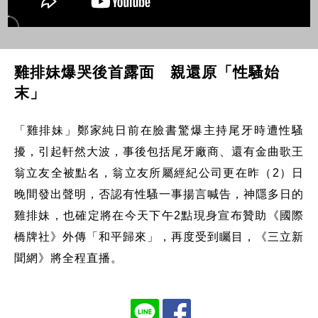
雞排妹爆哭後首露面 親還原「性騷始
末」
「雞排妹」鄭家純日前在臉書驚爆主持尾牙時遭性騷
擾，引起軒然大波，事後包括尾牙廠商、還有金曲歌王
翁立友全被點名，翁立友所屬經紀公司更在昨（2）日
晚間發出聲明，否認有性騷一事揚言喊告，神隱多日的
雞排妹，也確定將在今天下午2點現身宣布贊助《國際
橋牌社》外傳「和平歸來」，再度受到矚目，《三立新
聞網》將全程直播。