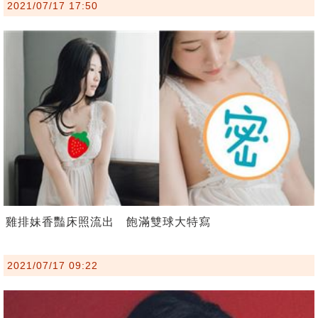
2021/07/17 17:50
雞排妹香豔床照流出 飽滿雙球大特寫
2021/07/17 09:22