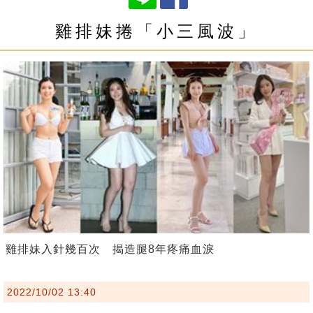
雞排妹捲「小三風波」
雞排妹入針幾百次 揭造腿8年疼痛血淚
2022/10/02 13:40