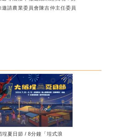
除邀請農業委員會陳吉仲主任委員
稻埕夏日節 / 8分鐘「埕式浪