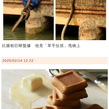
比腿粗巨蟒盤據 他竟「單手扯抓」甩橋上
2025/02/14 12:22