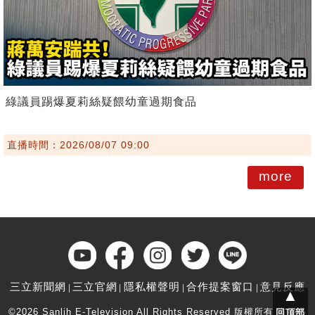
綠議員踢爆夏莉絲疑餵幼童過期食品
直播時間：2026/08/07 09:00
more
三立新聞網
三立官網
隱私權聲明
合作提案窗口
意見反應
▲
©2026 Sanlih E-Television All Rights Reserved 版權所有 盜用必
回頂部