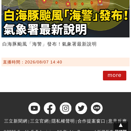
白海豚颱風「海警」發布！氣象署最新說明
直播時間：2026/08/07 14:40
more
三立新聞網
三立官網
隱私權聲明
合作提案窗口
意見反應
▲