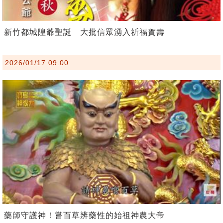
新竹都城隍爺聖誕 大批信眾湧入祈福賀壽
2026/01/17 09:00
藥師守護神！嘗百草辨藥性的始祖神農大帝