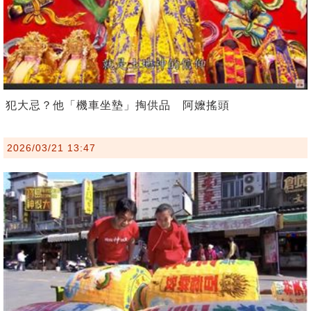
犯大忌？他「機車坐墊」掏供品 阿嬤搖頭
2026/03/21 13:47