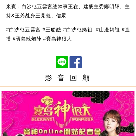
來賓：白沙屯五雲宮總幹事王在、建醮主委鄭明輝、主
持&王爺乩身王見義、信眾
#白沙屯五雲宮 #王船醮 #白沙屯媽祖 #山邊媽祖 #直
播 #寶島辣炮陣 #寶島神很大
影 音 回 顧