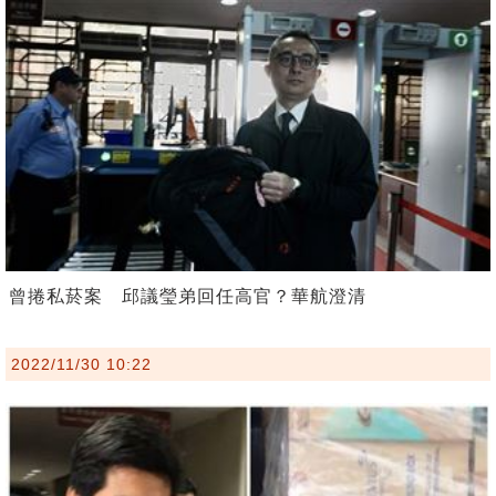
曾捲私菸案 邱議瑩弟回任高官？華航澄清
2022/11/30 10:22