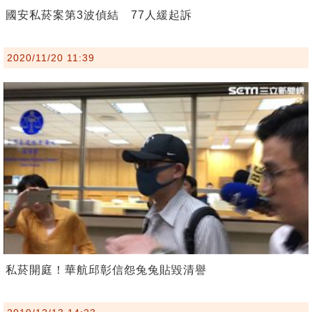
國安私菸案第3波偵結 77人緩起訴
2020/11/20 11:39
私菸開庭！華航邱彰信怨兔兔貼毀清譽