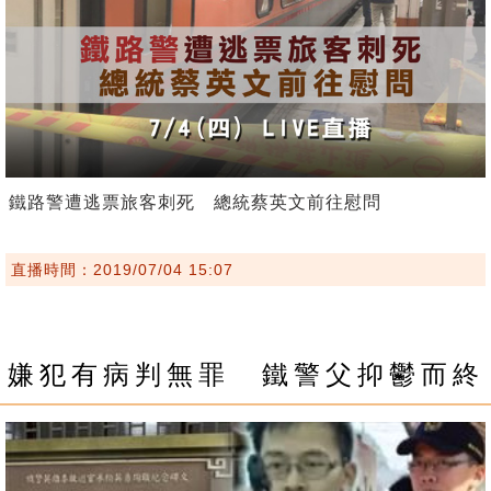
鐵路警遭逃票旅客刺死 總統蔡英文前往慰問
直播時間：2019/07/04 15:07
嫌犯有病判無罪 鐵警父抑鬱而終