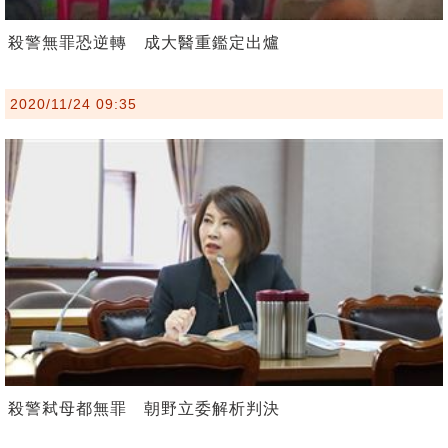
殺警無罪恐逆轉 成大醫重鑑定出爐
2020/11/24 09:35
殺警弒母都無罪 朝野立委解析判決