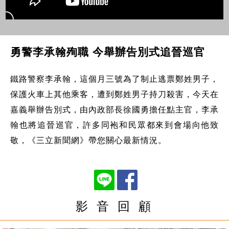
勇警李承翰殉職 今舉辦告別式追晉巡官
鐵路警察李承翰，這個月三號為了制止逃票鄭姓男子，
保護火車上其他乘客，遭到鄭姓男子持刀殺害，今天在
嘉義舉辦告別式，由內政部長徐國勇擔任點主官，李承
翰也將追晉巡官，許多同袍和民眾都來到會場向他致
敬，《三立新聞網》帶您關心最新情況。
影 音 回 顧