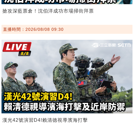
搶攻深藍票倉！沈伯洋成功市場掃街拜票
直播時間：2026/08/08 09:30
漢光42號演習D4!賴清德視導濱海打擊