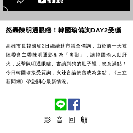
怒轟陳明通眼瞎！韓國瑜備詢DAY2受矚
高雄市長韓國瑜2日繼續赴市議會備詢，由於前一天被
陸委會主委陳明通影射為「禽獸」，讓韓國瑜大動肝
火，反擊陳明通眼瞎、書讀到狗的肚子裡，怒意滿點！
今日韓國瑜接受質詢，火辣言論依舊成為焦點，《三立
新聞網》帶您關心最新情況。
影 音 回 顧