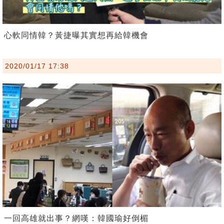
心軟同情韓？黃捷曝其實想再給韓機會
2020/01/17 17:38
一回高雄就出事？網嘆：韓國瑜好倒楣