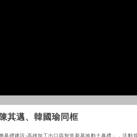
 陳其邁、韓國瑜同框
瞻基礎建設-高雄加工出口區智造新基地動土典禮」，活動