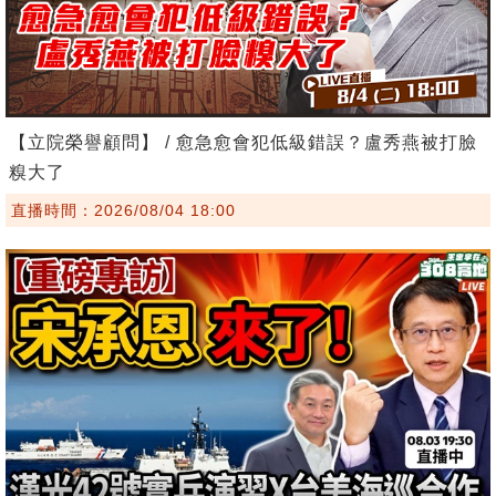
【立院榮譽顧問】 / 愈急愈會犯低級錯誤？盧秀燕被打臉
糗大了
直播時間：2026/08/04 18:00