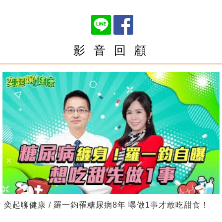
影 音 回 顧
奕起聊健康 / 羅一鈞罹糖尿病8年 曝做1事才敢吃甜食！