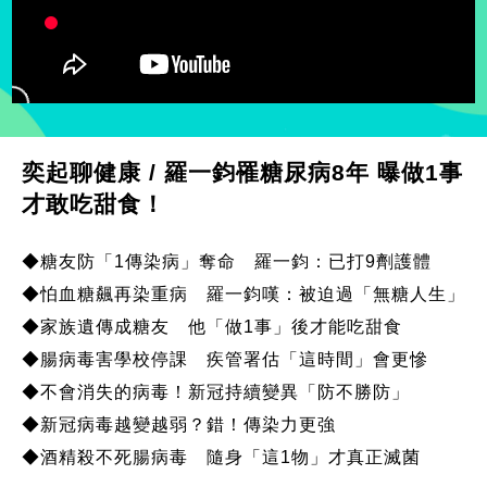
奕起聊健康 / 羅一鈞罹糖尿病8年 曝做1事
才敢吃甜食！
◆糖友防「1傳染病」奪命 羅一鈞：已打9劑護體
◆怕血糖飆再染重病 羅一鈞嘆：被迫過「無糖人生」
◆家族遺傳成糖友 他「做1事」後才能吃甜食
◆腸病毒害學校停課 疾管署估「這時間」會更慘
◆不會消失的病毒！新冠持續變異「防不勝防」
◆新冠病毒越變越弱？錯！傳染力更強
◆酒精殺不死腸病毒 隨身「這1物」才真正滅菌