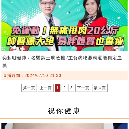
奕起聊健康 / 名醫魏士航激推2主食爽吃澱粉還能穩定血
糖
直播時間：2024/07/10 21:30
第一頁
上一頁
1
2
3
下一頁
最末頁
祝你健康