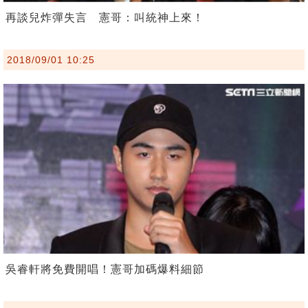
再談兒炸彈失言 憲哥：叫統神上來！
2018/09/01 10:25
吳睿軒將免費開唱！憲哥加碼爆料細節