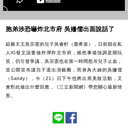
胞弟涉恐嚇炸北市府 吳姍儒出面說話了
綜藝天王吳宗憲的兒子吳睿軒（鹿希派），日前因在私
人IG發文說要做炸彈炸北市府，雖然事後強調是開玩
笑，仍引發爭議，吳宗憲也在第一時間怒斥兒子止血，
並公開宣布讓兒子退出演藝圈，而身為大姊的吳姍儒
（Sandy），今（21）日下午也將出席美妝活動，又
會對此做出什麼回應，《三立新聞網》帶您關心最新情
形。