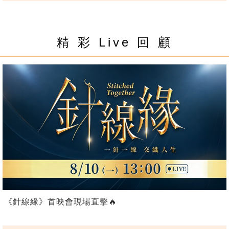
精 彩 Live 回 顧
《針線緣》首映會現場直擊🔥