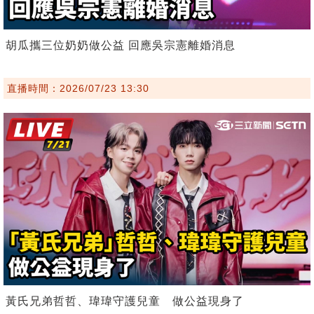
胡瓜攜三位奶奶做公益 回應吳宗憲離婚消息
直播時間：2026/07/23 13:30
黃氏兄弟哲哲、瑋瑋守護兒童 做公益現身了