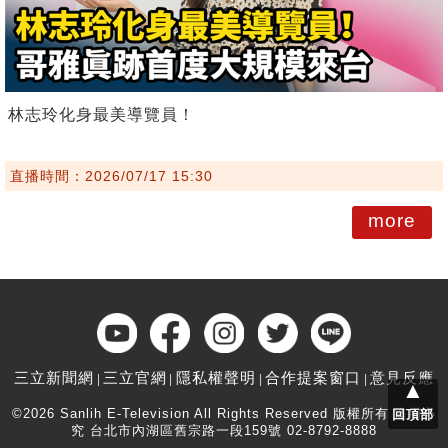
林志玲化身最美導覽員！
直播時間：2026/07/17 15:30
more
三立新聞網
三立官網
隱私權聲明
合作提案窗口
意見反應
▲
©2026 Sanlih E-Television All Rights Reserved 版權所有 盜用必
回頂部
究 台北市內湖區舊宗路一段159號 02-8792-8888