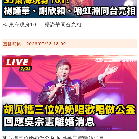
SJ東海現身101！楊謹華同台亮相
直播時間：2026/07/23 18:00
胡瓜攜三位奶奶做公益 回應吳宗憲離婚消息