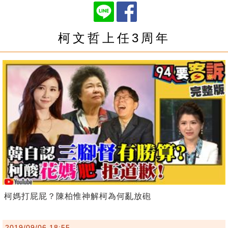
柯文哲上任3周年
柯媽打屁屁？陳柏惟神解柯為何亂放砲
2019/09/06 18:55