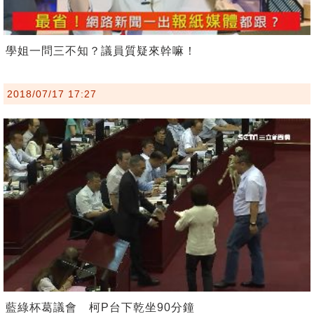
學姐一問三不知？議員質疑來幹嘛！
2018/07/17 17:27
藍綠杯葛議會 柯P台下乾坐90分鐘