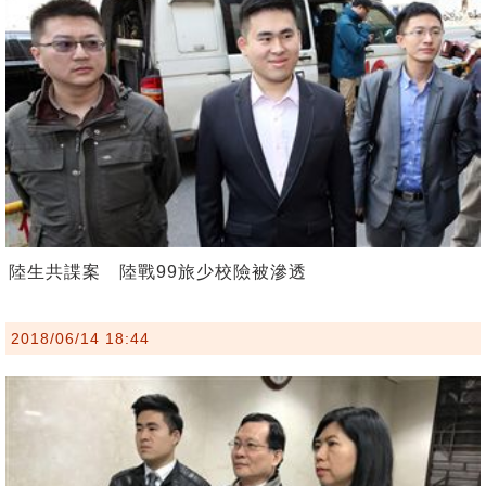
陸生共諜案 陸戰99旅少校險被滲透
2018/06/14 18:44