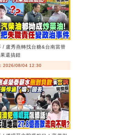
訴 / 盧秀燕轉找台糖&台南當替
結果還搞錯
026/08/04 12:30