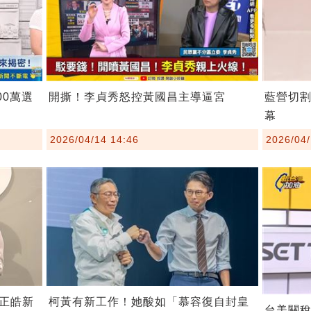
00萬選
開撕！李貞秀怒控黃國昌主導逼宮
藍營切
幕
2026/04/14 14:46
2026/04/
柯黃有新工作！她酸如「慕容復自封皇
正皓新
台美關