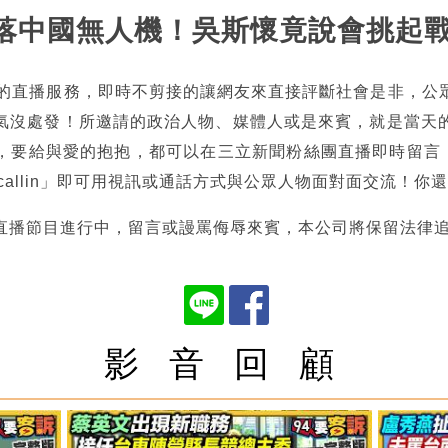
門擊落中國無人機！吳斯懷竟說會挑起
熱的直播服務，即時不剪接的讓網友來直接評斷社會是非，公
氣沒處發！所邀請的政治人物、媒體人或是來賓，就是當天
，要給與愛的抱抱，都可以在三立新聞粉絲團直播即時留言，也
tncallin」即可用視訊或通話方式與公眾人物面對面交流！
直播節目進行中，留言或謾罵侮辱來賓，本公司將保留法律
影 音 回 顧