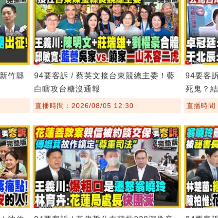
！新竹縣
94要客訴 / 蔡英文接台東競總主委！藍
94要客
白瞎攻台糖沒通報
死鬼？
直播時間：2026/08/05 12:30
直播時間：2