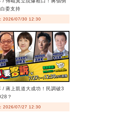
訴 / 傅崐萁立院爆粗口！蔣倡倒
藍白委支持
026/07/30 12:30
訴 / 蔣上凱道大成功！民調破3
28？
026/07/27 12:30