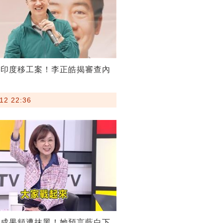
割印度移工案！李正皓揭審查內
12 22:36
稅成果頻遭抹黑！她預言藍白下