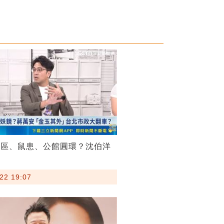
菸區、鼠患、公館圓環？沈伯洋
22 19:07