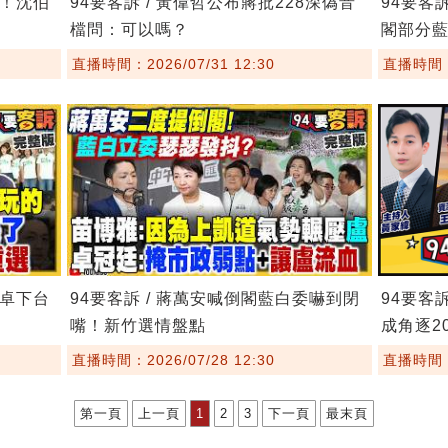
鏢！沈伯
94要客訴 / 黃偉哲公布蔣批228深偽音
94要客
檔問：可以嗎？
閣部分
直播時間：2026/07/31 12:30
直播時間：2
要卓下台
94要客訴 / 蔣萬安喊倒閣藍白委嚇到閉
94要客
嘴！新竹選情盤點
成角逐20
直播時間：2026/07/28 12:30
直播時間：2
第一頁
上一頁
1
2
3
下一頁
最末頁