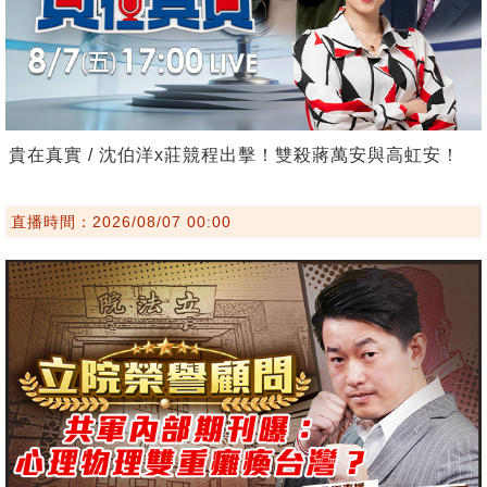
貴在真實 / 沈伯洋x莊競程出擊！雙殺蔣萬安與高虹安！
直播時間：2026/08/07 00:00