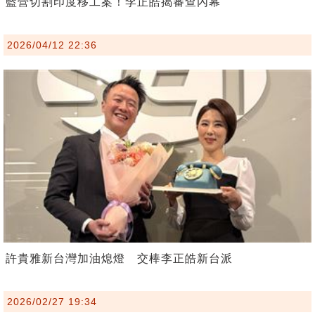
藍營切割印度移工案！李正皓揭審查內幕
2026/04/12 22:36
許貴雅新台灣加油熄燈 交棒李正皓新台派
2026/02/27 19:34