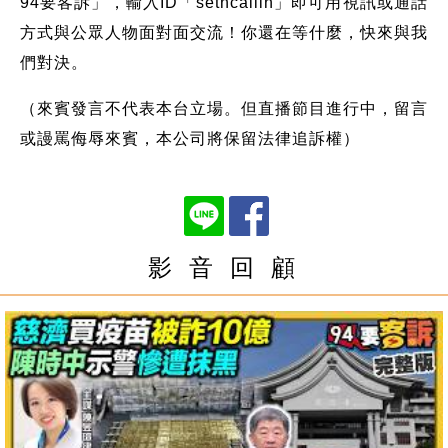
94要客訴」，輸入ID「setncallin」即可用視訊或通話
方式與公眾人物面對面交流！你還在等什麼，快來與我
們對決。
（來賓發言不代表本台立場。但直播節目進行中，留言
或謾罵侮辱來賓，本公司將保留法律追訴權）
影 音 回 顧