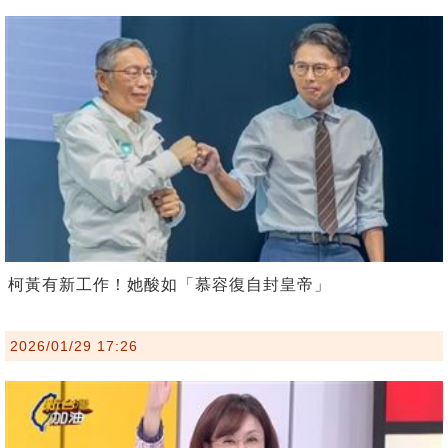
柯黃有新工作！她酸如「慕容復自封皇帝」
2026/01/29 17:26