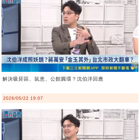
解決吸菸區、鼠患、公館圓環？沈伯洋回應
2026/05/22 19:07