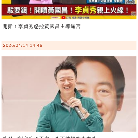
開撕！李貞秀怒控黃國昌主導逼宮
2026/04/14 14:46