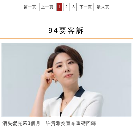
第一頁
上一頁
1
2
3
下一頁
最末頁
94要客訴
消失螢光幕3個月 許貴雅突宣布重磅回歸