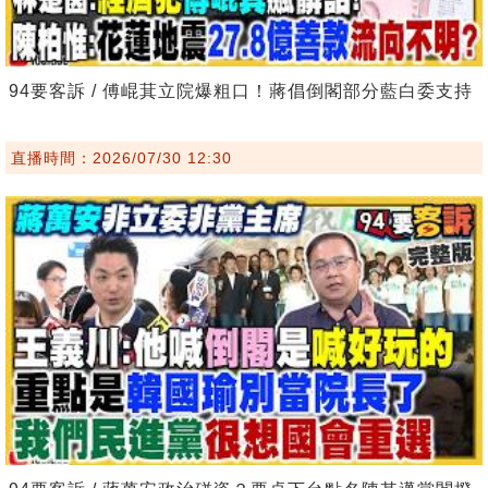
94要客訴 / 傅崐萁立院爆粗口！蔣倡倒閣部分藍白委支持
直播時間：2026/07/30 12:30