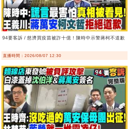
94要客訴 / 慈濟買疫苗被詐十億！陳時中示警蔣柯不道歉
直播時間：2026/08/07 12:30