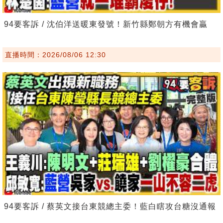
94要客訴 / 沈伯洋送暖東發號！新竹縣鄭朝方有機會贏
直播時間：2026/08/06 12:30
94要客訴 / 蔡英文接台東競總主委！藍白瞎攻台糖沒通報