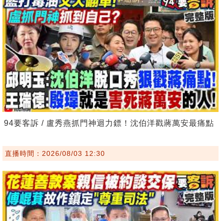
94要客訴 / 盧秀燕抓門神迴力鏢！沈伯洋戳蔣萬安最痛點
直播時間：2026/08/03 12:30