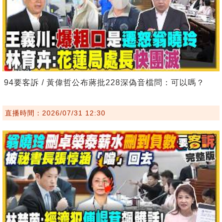
94要客訴 / 黃偉哲公布蔣批228深偽音檔問：可以嗎？
直播時間：2026/07/31 12:30