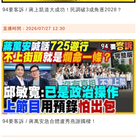
94要客訴 / 蔣上凱道大成功！民調破3成角逐2028？
直播時間：2026/07/27 12:30
94要客訴 / 蔣萬安急合體盧秀燕謝國樑！