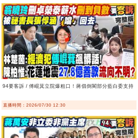
94要客訴 / 傅崐萁立院爆粗口！蔣倡倒閣部分藍白委支持
直播時間：2026/07/30 12:30