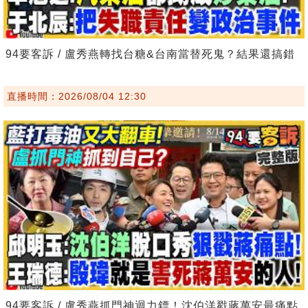
94要客訴 / 盧秀燕轉找台糖&台南當替死鬼？結果還搞錯
直播時間：2026/08/04 12:30
94要客訴 / 盧秀燕抓門神迴力鏢！沈伯洋戳蔣萬安最痛點