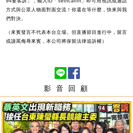
94要客訴」，輸入ID「setncallin」即可用視訊或通話
方式與公眾人物面對面交流！你還在等什麼，快來與我
們對決。
（來賓發言不代表本台立場。但直播節目進行中，留言
或謾罵侮辱來賓，本公司將保留法律追訴權）
影 音 回 顧