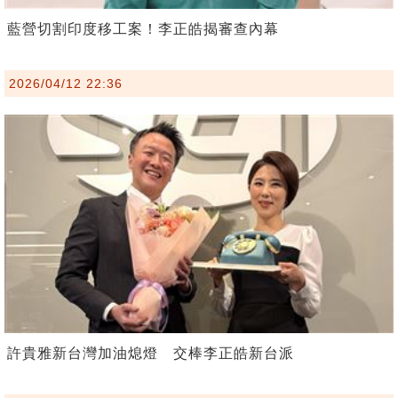
藍營切割印度移工案！李正皓揭審查內幕
2026/04/12 22:36
許貴雅新台灣加油熄燈 交棒李正皓新台派