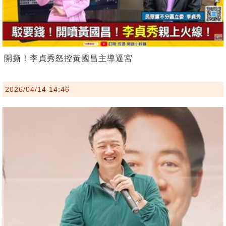
開撕！李貞秀怒控黃國昌主導逼宮
2026/04/14 14:46