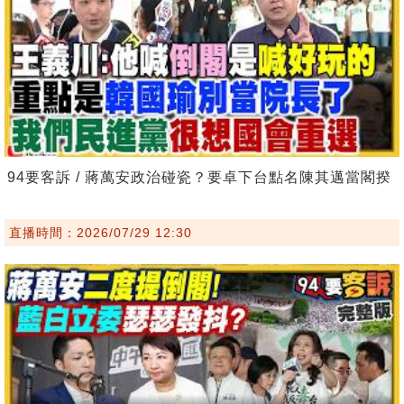
94要客訴 / 蔣萬安政治碰瓷？要卓下台點名陳其邁當閣揆
直播時間：2026/07/29 12:30