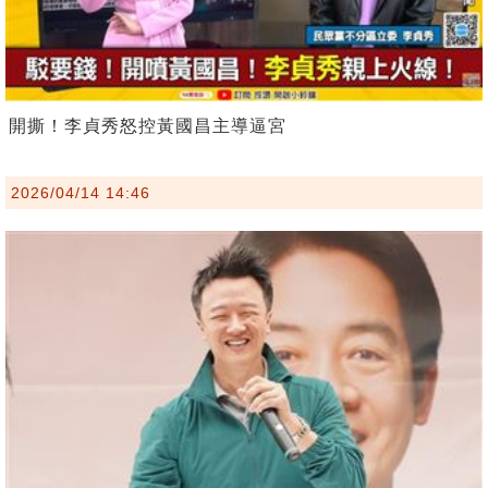
開撕！李貞秀怒控黃國昌主導逼宮
2026/04/14 14:46