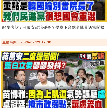
94要客訴 / 蔣萬安政治碰瓷？要卓下台點名陳其邁當閣揆
直播時間：2026/07/29 12:30