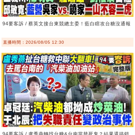
94要客訴 / 蔡英文接台東競總主委！藍白瞎攻台糖沒通報
直播時間：2026/08/05 12:30
94要客訴 / 盧秀燕轉找台糖&台南當替死鬼？結果還搞錯