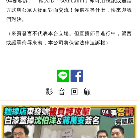
94要客訴」，輸入ID「setncallin」即可用視訊或通話
方式與公眾人物面對面交流！你還在等什麼，快來與我
們對決。
（來賓發言不代表本台立場。但直播節目進行中，留言
或謾罵侮辱來賓，本公司將保留法律追訴權）
影 音 回 顧