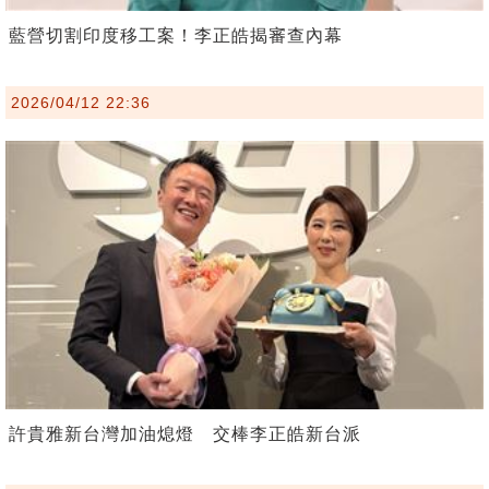
藍營切割印度移工案！李正皓揭審查內幕
2026/04/12 22:36
許貴雅新台灣加油熄燈 交棒李正皓新台派