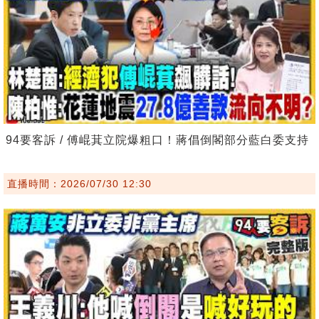
94要客訴 / 傅崐萁立院爆粗口！蔣倡倒閣部分藍白委支持
直播時間：2026/07/30 12:30