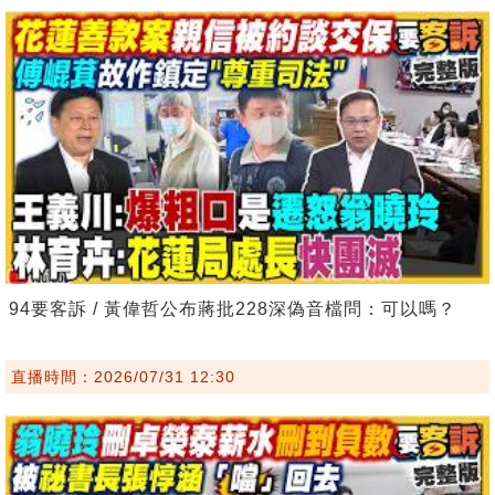
94要客訴 / 黃偉哲公布蔣批228深偽音檔問：可以嗎？
直播時間：2026/07/31 12:30