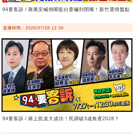
94要客訴 / 蔣萬安喊倒閣藍白委嚇到閉嘴！新竹選情盤點
直播時間：2026/07/28 12:30
94要客訴 / 蔣上凱道大成功！民調破3成角逐2028？