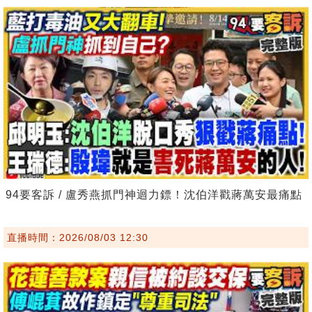
94要客訴 / 盧秀燕抓門神迴力鏢！沈伯洋戳蔣萬安最痛點
直播時間：2026/08/03 12:30