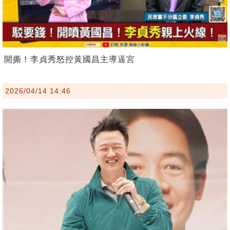
開撕！李貞秀怒控黃國昌主導逼宮
2026/04/14 14:46