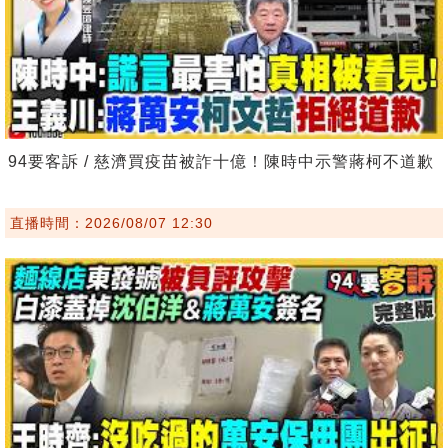
94要客訴 / 慈濟買疫苗被詐十億！陳時中示警蔣柯不道歉
直播時間：2026/08/07 12:30