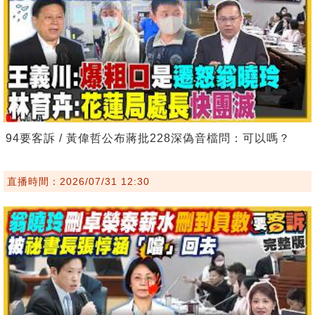
94要客訴 / 黃偉哲公布蔣批228深偽音檔問：可以嗎？
直播時間：2026/07/31 12:30