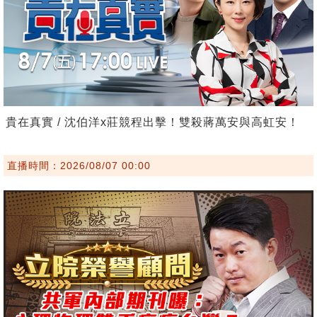
貴在真實 / 沈伯洋x莊競程出擊！雙殺蔣萬安與高虹安！
直播時間：2026/08/07 00:00