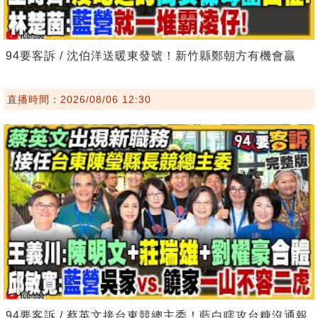
94要客訴 / 沈伯洋送暖東發號！新竹縣鄭朝方有機會贏
直播時間：2026/08/06 12:30
94要客訴 / 蔡英文接台東競總主委！藍白瞎攻台糖沒通報