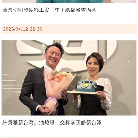
藍營切割印度移工案！李正皓揭審查內幕
2026/04/12 22:36
許貴雅新台灣加油熄燈 交棒李正皓新台派