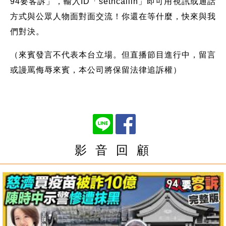
94要客訴」，輸入ID「setncallin」即可用視訊或通話
方式與公眾人物面對面交流！你還在等什麼，快來與我
們對決。
（來賓發言不代表本台立場。但直播節目進行中，留言
或謾罵侮辱來賓，本公司將保留法律追訴權）
影 音 回 顧