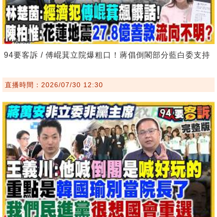
94要客訴 / 傅崐萁立院爆粗口！蔣倡倒閣部分藍白委支持
直播時間：2026/07/30 12:30