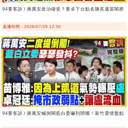
94要客訴 / 蔣萬安政治碰瓷？要卓下台點名陳其邁當閣揆
直播時間：2026/07/29 12:30
94要客訴 / 蔣萬安喊倒閣藍白委嚇到閉嘴！新竹選情盤點