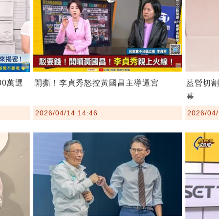
00萬選
開撕！李貞秀怒控黃國昌主導逼宮
藍營切
幕
2026/04/14 14:46
2026/04/