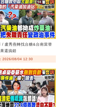
訴 / 盧秀燕轉找台糖&台南當替
結果還搞錯
026/08/04 12:30