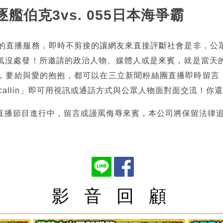
逐艦伯克3vs. 055日本海爭霸
熱的直播服務，即時不剪接的讓網友來直接評斷社會是非，公
氣沒處發！所邀請的政治人物、媒體人或是來賓，就是當天
，要給與愛的抱抱，都可以在三立新聞粉絲團直播即時留言，也
tncallin」即可用視訊或通話方式與公眾人物面對面交流！
直播節目進行中，留言或謾罵侮辱來賓，本公司將保留法律
影 音 回 顧