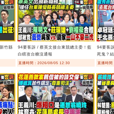
！新竹縣
94要客訴 / 蔡英文接台東競總主委！藍
94要客
白瞎攻台糖沒通報
死鬼？
直播時間：2026/08/05 12:30
直播時間：2