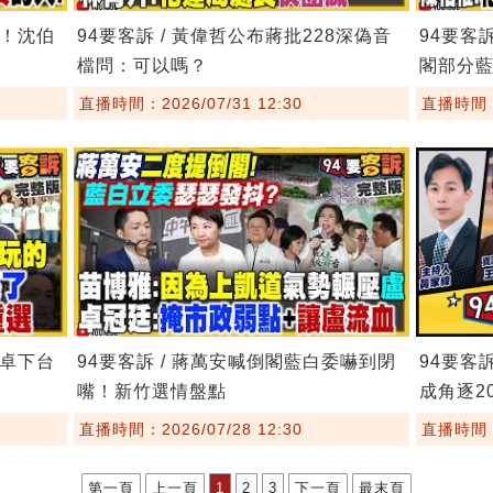
鏢！沈伯
94要客訴 / 黃偉哲公布蔣批228深偽音
94要客
檔問：可以嗎？
閣部分
直播時間：2026/07/31 12:30
直播時間：2
要卓下台
94要客訴 / 蔣萬安喊倒閣藍白委嚇到閉
94要客
嘴！新竹選情盤點
成角逐20
直播時間：2026/07/28 12:30
直播時間：2
第一頁
上一頁
1
2
3
下一頁
最末頁