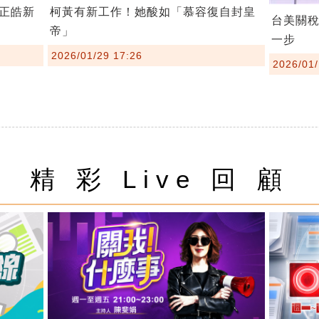
柯黃有新工作！她酸如「慕容復自封皇
正皓新
台美關
帝」
一步
2026/01/29 17:26
2026/01/
精 彩 Live 回 顧