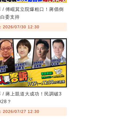
訴 / 傅崐萁立院爆粗口！蔣倡倒
藍白委支持
026/07/30 12:30
訴 / 蔣上凱道大成功！民調破3
28？
026/07/27 12:30