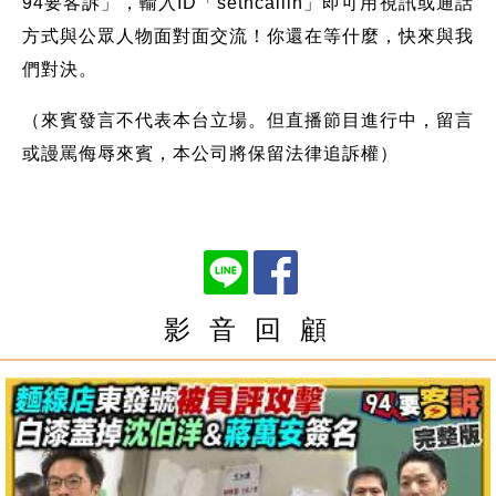
94要客訴」，輸入ID「setncallin」即可用視訊或通話
方式與公眾人物面對面交流！你還在等什麼，快來與我
們對決。
（來賓發言不代表本台立場。但直播節目進行中，留言
或謾罵侮辱來賓，本公司將保留法律追訴權）
影 音 回 顧