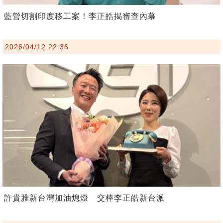
藍營切割印度移工案！李正皓揭審查內幕
2026/04/12 22:36
許貴雅新台灣加油熄燈 交棒李正皓新台派