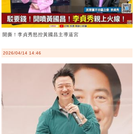
開撕！李貞秀怒控黃國昌主導逼宮
2026/04/14 14:46