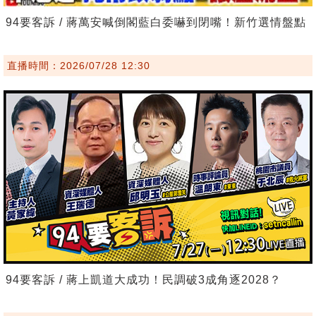
94要客訴 / 蔣萬安喊倒閣藍白委嚇到閉嘴！新竹選情盤點
直播時間：2026/07/28 12:30
94要客訴 / 蔣上凱道大成功！民調破3成角逐2028？