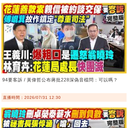
94要客訴 / 黃偉哲公布蔣批228深偽音檔問：可以嗎？
直播時間：2026/07/31 12:30