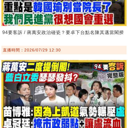
94要客訴 / 蔣萬安政治碰瓷？要卓下台點名陳其邁當閣揆
直播時間：2026/07/29 12:30