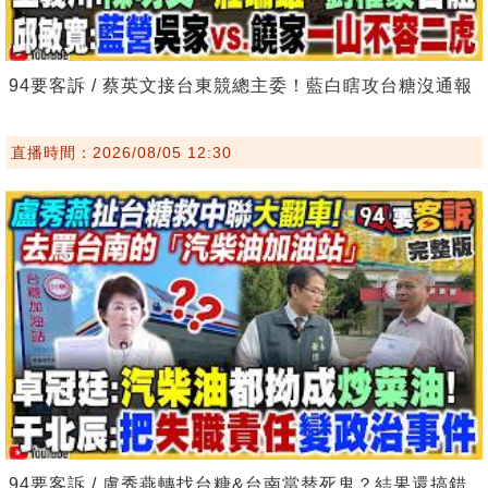
94要客訴 / 蔡英文接台東競總主委！藍白瞎攻台糖沒通報
直播時間：2026/08/05 12:30
94要客訴 / 盧秀燕轉找台糖&台南當替死鬼？結果還搞錯