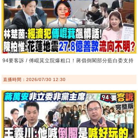
94要客訴 / 傅崐萁立院爆粗口！蔣倡倒閣部分藍白委支持
直播時間：2026/07/30 12:30