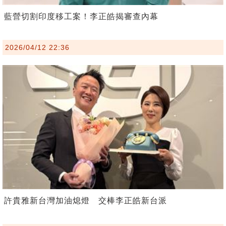
藍營切割印度移工案！李正皓揭審查內幕
2026/04/12 22:36
許貴雅新台灣加油熄燈 交棒李正皓新台派