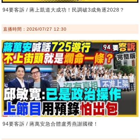
94要客訴 / 蔣上凱道大成功！民調破3成角逐2028？
直播時間：2026/07/27 12:30
94要客訴 / 蔣萬安急合體盧秀燕謝國樑！