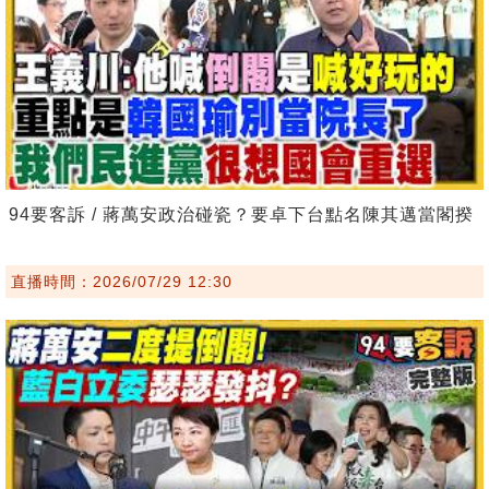
94要客訴 / 蔣萬安政治碰瓷？要卓下台點名陳其邁當閣揆
直播時間：2026/07/29 12:30