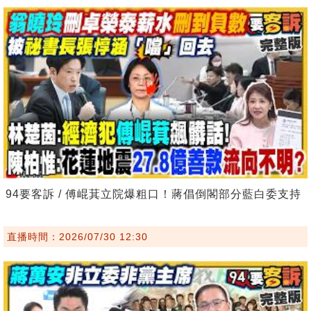
94要客訴 / 傅崐萁立院爆粗口！蔣倡倒閣部分藍白委支持
直播時間：2026/07/30 12:30