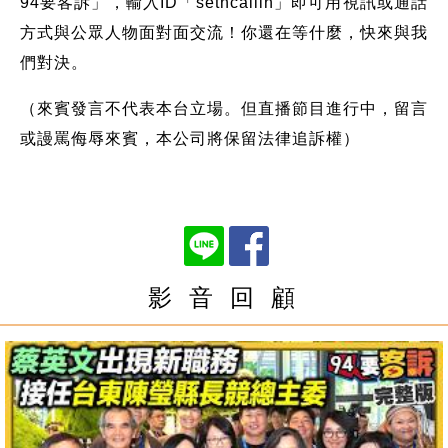
94要客訴」，輸入ID「setncallin」即可用視訊或通話
方式與公眾人物面對面交流！你還在等什麼，快來與我
們對決。
（來賓發言不代表本台立場。但直播節目進行中，留言
或謾罵侮辱來賓，本公司將保留法律追訴權）
影 音 回 顧