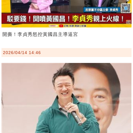
開撕！李貞秀怒控黃國昌主導逼宮
2026/04/14 14:46