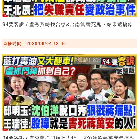
94要客訴 / 盧秀燕轉找台糖&台南當替死鬼？結果還搞錯
直播時間：2026/08/04 12:30
94要客訴 / 盧秀燕抓門神迴力鏢！沈伯洋戳蔣萬安最痛點