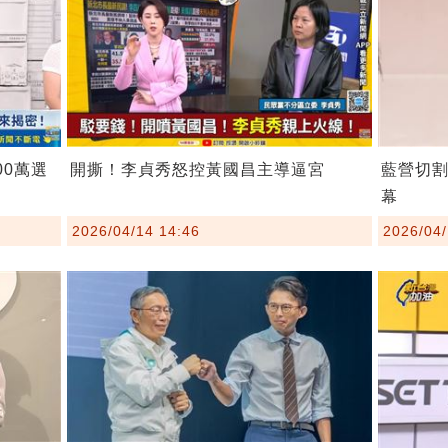
00萬選
開撕！李貞秀怒控黃國昌主導逼宮
藍營切
幕
2026/04/14 14:46
2026/04/