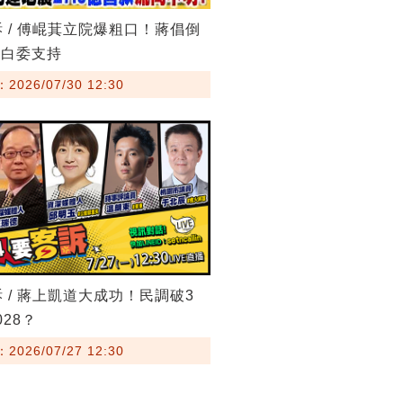
訴 / 傅崐萁立院爆粗口！蔣倡倒
藍白委支持
026/07/30 12:30
訴 / 蔣上凱道大成功！民調破3
28？
026/07/27 12:30