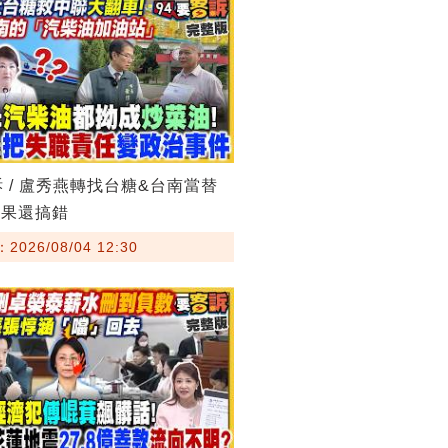
訴 / 盧秀燕轉找台糖&台南當替
結果還搞錯
026/08/04 12:30