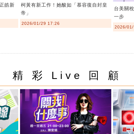
柯黃有新工作！她酸如「慕容復自封皇
正皓新
台美關
帝」
一步
2026/01/29 17:26
2026/01/
精 彩 Live 回 顧