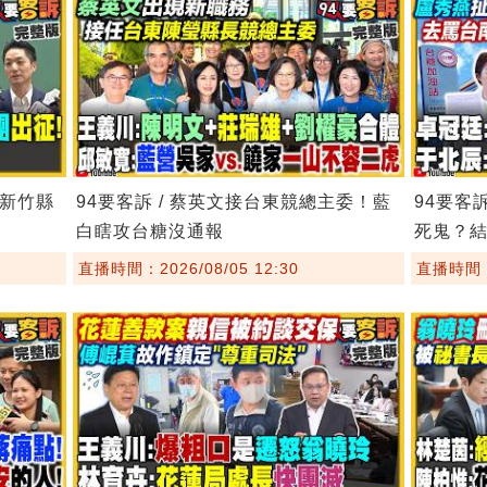
！新竹縣
94要客訴 / 蔡英文接台東競總主委！藍
94要客
白瞎攻台糖沒通報
死鬼？
直播時間：2026/08/05 12:30
直播時間：2