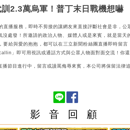
年代訓2.3萬烏軍！普丁末日戰機想嚇
熱的直播服務，即時不剪接的讓網友來直接評斷社會是非，公
氣沒處發！所邀請的政治人物、媒體人或是來賓，就是當天
，要給與愛的抱抱，都可以在三立新聞粉絲團直播即時留言，也
tncallin」即可用視訊或通話方式與公眾人物面對面交流！
直播節目進行中，留言或謾罵侮辱來賓，本公司將保留法律
影 音 回 顧