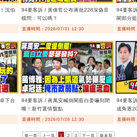
鏢！沈伯
94要客訴 / 黃偉哲公布蔣批228深偽音
94要客
檔問：可以嗎？
閣部分
直播時間：2026/07/31 12:30
直播時間：2
要卓下台
94要客訴 / 蔣萬安喊倒閣藍白委嚇到閉
94要客
嘴！新竹選情盤點
成角逐20
直播時間：2026/07/28 12:30
直播時間：2
第一頁
上一頁
1
2
3
下一頁
最末頁