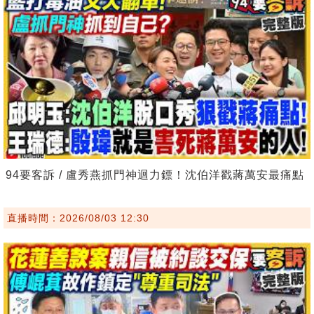
94要客訴 / 盧秀燕抓門神迴力鏢！沈伯洋戳蔣萬安最痛點
直播時間：2026/08/03 12:30