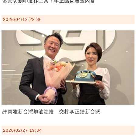
藍營切割印度移工案！李正皓揭審查內幕
2026/04/12 22:36
許貴雅新台灣加油熄燈 交棒李正皓新台派
2026/02/27 19:34