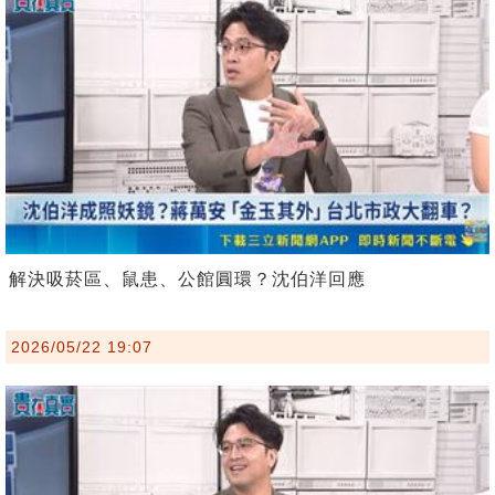
解決吸菸區、鼠患、公館圓環？沈伯洋回應
2026/05/22 19:07