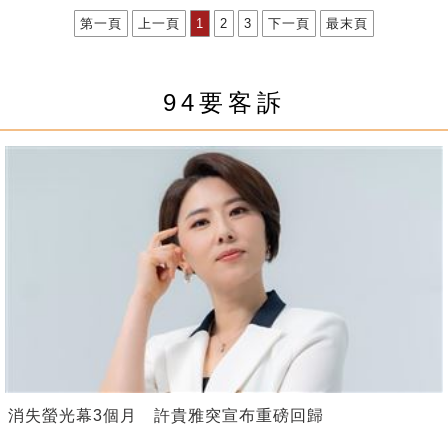
第一頁
上一頁
1
2
3
下一頁
最末頁
94要客訴
消失螢光幕3個月 許貴雅突宣布重磅回歸