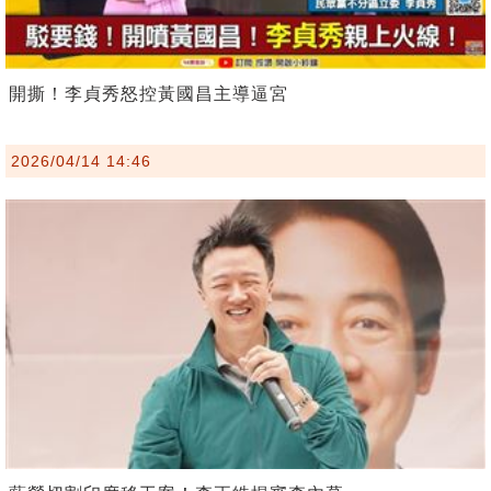
開撕！李貞秀怒控黃國昌主導逼宮
2026/04/14 14:46