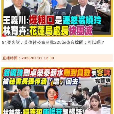
94要客訴 / 黃偉哲公布蔣批228深偽音檔問：可以嗎？
直播時間：2026/07/31 12:30