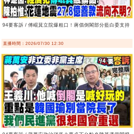
94要客訴 / 傅崐萁立院爆粗口！蔣倡倒閣部分藍白委支持
直播時間：2026/07/30 12:30