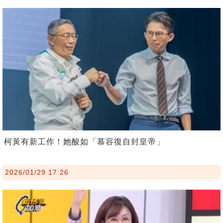
柯黃有新工作！她酸如「慕容復自封皇帝」
2026/01/29 17:26