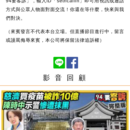
94要客訴」，輸入ID「setncallin」即可用視訊或通話
方式與公眾人物面對面交流！你還在等什麼，快來與我
們對決。
（來賓發言不代表本台立場。但直播節目進行中，留言
或謾罵侮辱來賓，本公司將保留法律追訴權）
影 音 回 顧