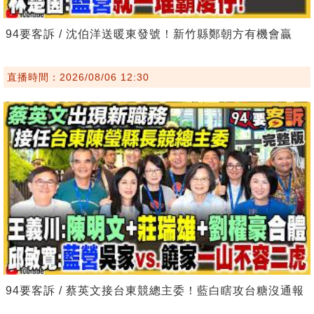
94要客訴 / 沈伯洋送暖東發號！新竹縣鄭朝方有機會贏
直播時間：2026/08/06 12:30
94要客訴 / 蔡英文接台東競總主委！藍白瞎攻台糖沒通報