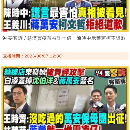
94要客訴 / 慈濟買疫苗被詐十億！陳時中示警蔣柯不道歉
直播時間：2026/08/07 12:30