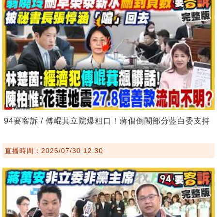
94要客訴 / 傅崐萁立院爆粗口！蔣倡倒閣部分藍白委支持
直播時間：2026/07/30 12:30