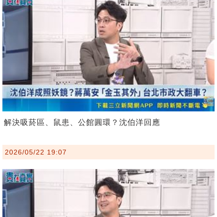
解決吸菸區、鼠患、公館圓環？沈伯洋回應
2026/05/22 19:07