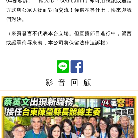
94要客訴」，輸入ID「setncallin」即可用視訊或通話
方式與公眾人物面對面交流！你還在等什麼，快來與我
們對決。
（來賓發言不代表本台立場。但直播節目進行中，留言
或謾罵侮辱來賓，本公司將保留法律追訴權）
影 音 回 顧