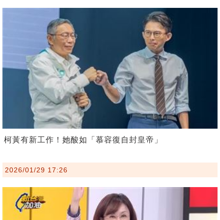
柯黃有新工作！她酸如「慕容復自封皇帝」
2026/01/29 17:26