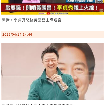
開撕！李貞秀怒控黃國昌主導逼宮
2026/04/14 14:46