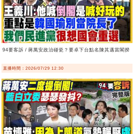
94要客訴 / 蔣萬安政治碰瓷？要卓下台點名陳其邁當閣揆
直播時間：2026/07/29 12:30