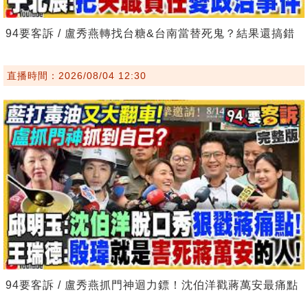
94要客訴 / 盧秀燕轉找台糖&台南當替死鬼？結果還搞錯
直播時間：2026/08/04 12:30
94要客訴 / 盧秀燕抓門神迴力鏢！沈伯洋戳蔣萬安最痛點