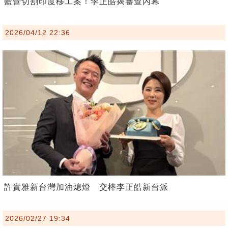
藍營切割印度移工案！李正皓揭審查內幕
2026/04/12 22:36
許貴雅新台灣加油熄燈 交棒李正皓新台派
2026/02/27 19:34