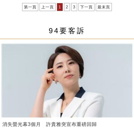
第一頁
上一頁
1
2
3
下一頁
最末頁
94要客訴
消失螢光幕3個月 許貴雅突宣布重磅回歸