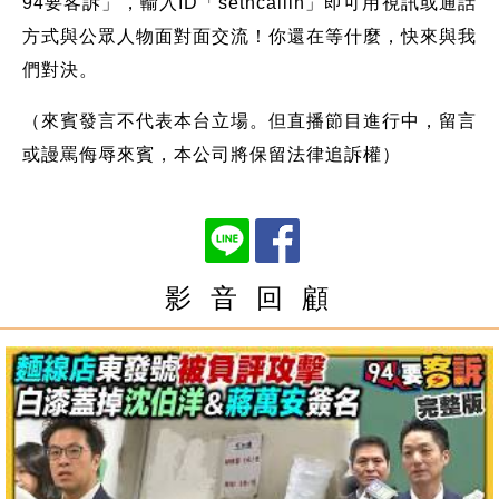
94要客訴」，輸入ID「setncallin」即可用視訊或通話
方式與公眾人物面對面交流！你還在等什麼，快來與我
們對決。
（來賓發言不代表本台立場。但直播節目進行中，留言
或謾罵侮辱來賓，本公司將保留法律追訴權）
影 音 回 顧