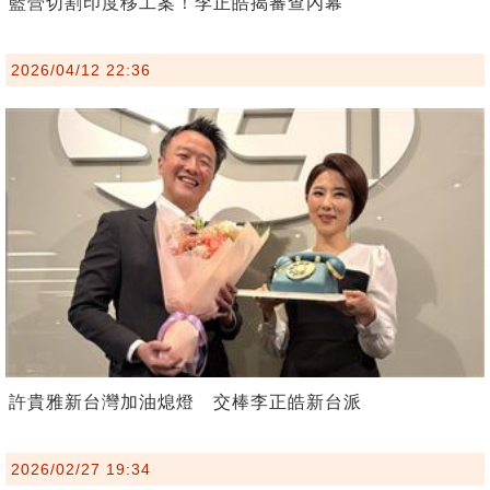
藍營切割印度移工案！李正皓揭審查內幕
2026/04/12 22:36
許貴雅新台灣加油熄燈 交棒李正皓新台派
2026/02/27 19:34