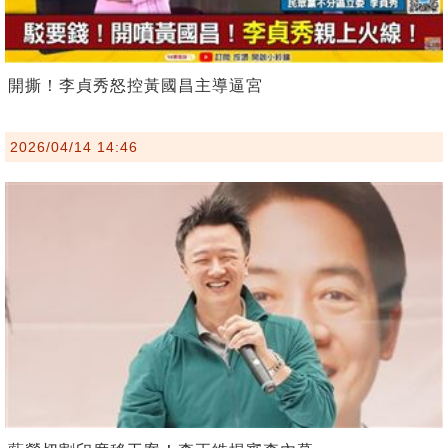
開撕！李貞秀怒控黃國昌主導逼宮
2026/04/14 14:46