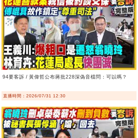
94要客訴 / 黃偉哲公布蔣批228深偽音檔問：可以嗎？
直播時間：2026/07/31 12:30