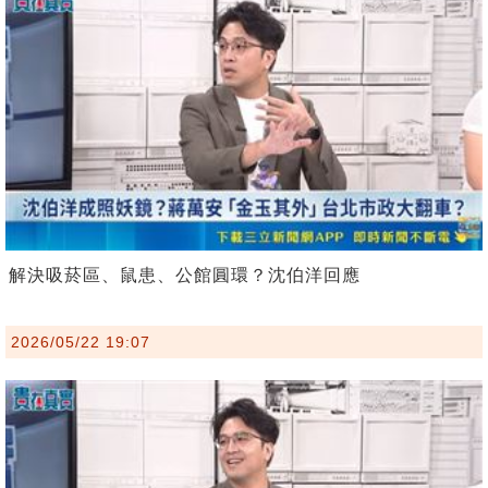
解決吸菸區、鼠患、公館圓環？沈伯洋回應
2026/05/22 19:07