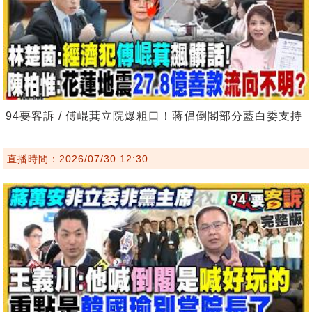
94要客訴 / 傅崐萁立院爆粗口！蔣倡倒閣部分藍白委支持
直播時間：2026/07/30 12:30