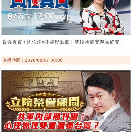
貴在真實 / 沈伯洋x莊競程出擊！雙殺蔣萬安與高虹安！
直播時間：2026/08/07 00:00