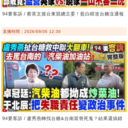
94要客訴 / 蔡英文接台東競總主委！藍白瞎攻台糖沒通報
直播時間：2026/08/05 12:30
94要客訴 / 盧秀燕轉找台糖&台南當替死鬼？結果還搞錯