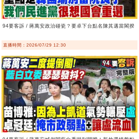
94要客訴 / 蔣萬安政治碰瓷？要卓下台點名陳其邁當閣揆
直播時間：2026/07/29 12:30