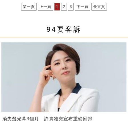
第一頁
上一頁
1
2
3
下一頁
最末頁
94要客訴
消失螢光幕3個月 許貴雅突宣布重磅回歸