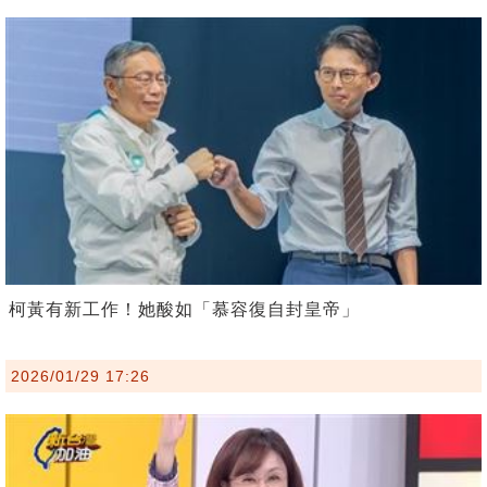
柯黃有新工作！她酸如「慕容復自封皇帝」
2026/01/29 17:26