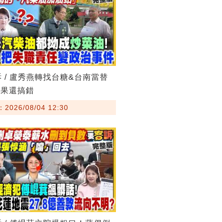
訴 / 盧秀燕轉找台糖&台南當替
結果還搞錯
026/08/04 12:30