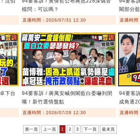
鏢！沈伯
94要客訴 / 黃偉哲公布蔣批228深偽音
94要客
檔問：可以嗎？
閣部分
直播時間：2026/07/31 12:30
直播時間：2
要卓下台
94要客訴 / 蔣萬安喊倒閣藍白委嚇到閉
94要客
嘴！新竹選情盤點
成角逐20
直播時間：2026/07/28 12:30
直播時間：2
第一頁
上一頁
1
2
3
下一頁
最末頁