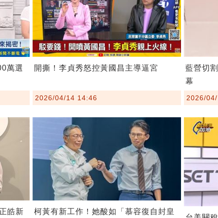
00萬選
開撕！李貞秀怒控黃國昌主導逼宮
藍營切
幕
2026/04/14 14:46
2026/04/
柯黃有新工作！她酸如「慕容復自封皇
正皓新
台美關