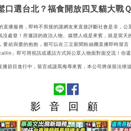
時中鬆口選台北？福食開放四叉貓大戰
熱的直播服務，即時不剪接的讓網友來直接評斷社會是非，公
氣沒處發！所邀請的政治人物、媒體人或是來賓，就是當天
，要給與愛的抱抱，都可以在三立新聞粉絲團直播即時留言，也
tncallin」即可用視訊或通話方式與公眾人物面對面交流！
直播節目進行中，留言或謾罵侮辱來賓，本公司將保留法律
影 音 回 顧