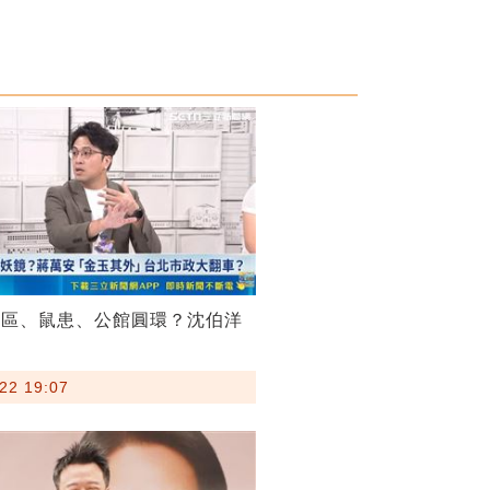
菸區、鼠患、公館圓環？沈伯洋
22 19:07