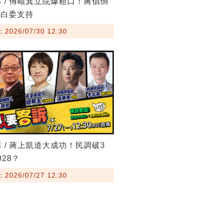
訴 / 傅崐萁立院爆粗口！蔣倡倒
藍白委支持
026/07/30 12:30
訴 / 蔣上凱道大成功！民調破3
28？
026/07/27 12:30