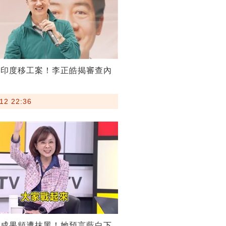
割印度移工案！李正皓揭審查內
12 22:36
稅成果頻遭抹黑！她預言藍白下