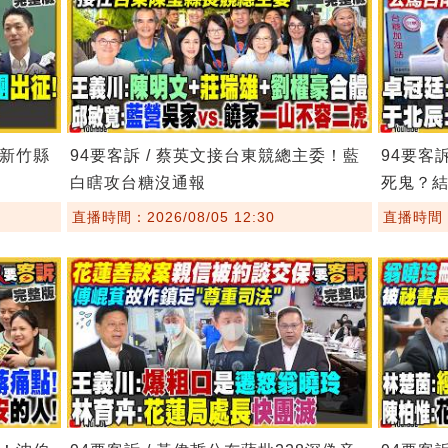
！新竹縣
94要客訴 / 蔡英文接台東競總主委！藍
94要客
白瞎攻台糖沒通報
死鬼？
直播時間：2026/08/05 12:30
直播時間：2