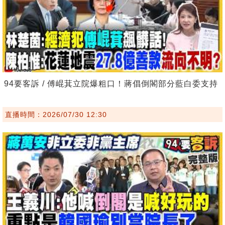
94要客訴 / 傅崐萁立院爆粗口！蔣倡倒閣部分藍白委支持
直播時間：2026/07/30 12:30