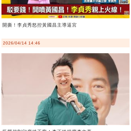
開撕！李貞秀怒控黃國昌主導逼宮
2026/04/14 14:46