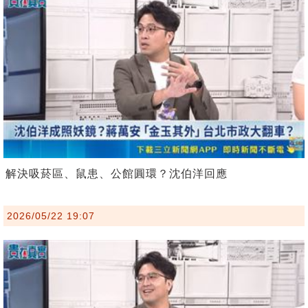
解決吸菸區、鼠患、公館圓環？沈伯洋回應
2026/05/22 19:07