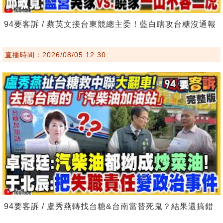
94要客訴 / 蔡英文接台東競總主委！藍白瞎攻台糖沒通報
直播時間：2026/08/05 12:30
94要客訴 / 盧秀燕轉找台糖&台南當替死鬼？結果還搞錯