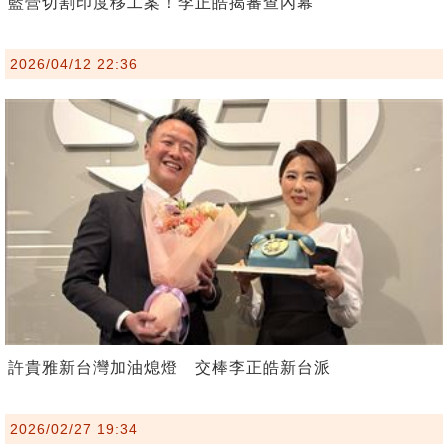
藍營切割印度移工案！李正皓揭審查內幕
2026/04/12 22:36
許貴雅新台灣加油熄燈 交棒李正皓新台派
2026/02/27 19:34