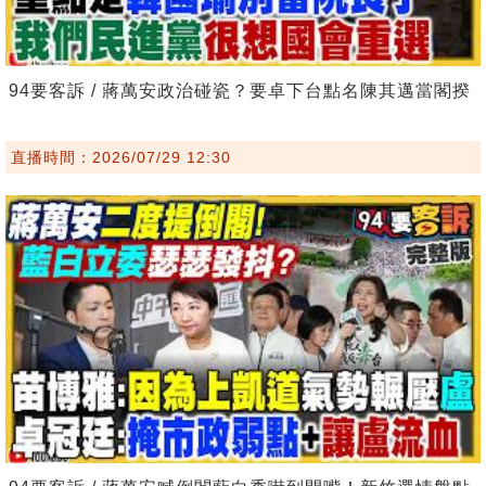
94要客訴 / 蔣萬安政治碰瓷？要卓下台點名陳其邁當閣揆
直播時間：2026/07/29 12:30