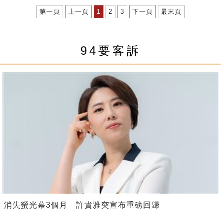
第一頁
上一頁
1
2
3
下一頁
最末頁
94要客訴
消失螢光幕3個月 許貴雅突宣布重磅回歸