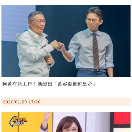
柯黃有新工作！她酸如「慕容復自封皇帝」
2026/01/29 17:26