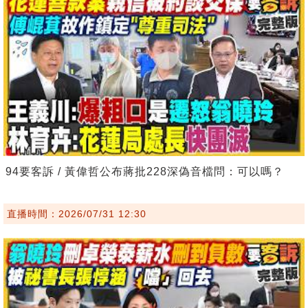
94要客訴 / 黃偉哲公布蔣批228深偽音檔問：可以嗎？
直播時間：2026/07/31 12:30