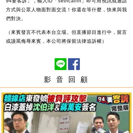
94要客訴」，輸入ID「setncallin」即可用視訊或通話
方式與公眾人物面對面交流！你還在等什麼，快來與我
們對決。
（來賓發言不代表本台立場。但直播節目進行中，留言
或謾罵侮辱來賓，本公司將保留法律追訴權）
影 音 回 顧