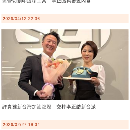
藍營切割印度移工案！李正皓揭審查內幕
2026/04/12 22:36
許貴雅新台灣加油熄燈 交棒李正皓新台派
2026/02/27 19:34