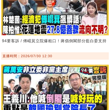
94要客訴 / 傅崐萁立院爆粗口！蔣倡倒閣部分藍白委支持
直播時間：2026/07/30 12:30