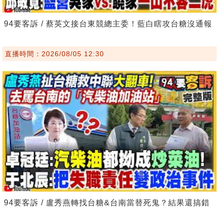
94要客訴 / 蔡英文接台東競總主委！藍白瞎攻台糖沒通報
直播時間：2026/08/05 12:30
94要客訴 / 盧秀燕轉找台糖&台南當替死鬼？結果還搞錯