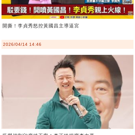
開撕！李貞秀怒控黃國昌主導逼宮
2026/04/14 14:46