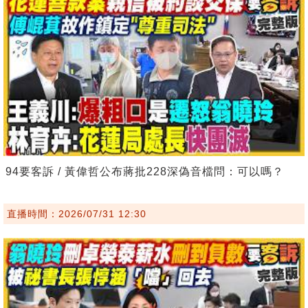
94要客訴 / 黃偉哲公布蔣批228深偽音檔問：可以嗎？
直播時間：2026/07/31 12:30