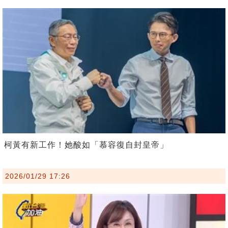
柯黃有新工作！她酸如「慕容復自封皇帝」
2026/01/29 17:26