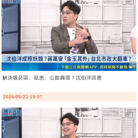
解決吸菸區、鼠患、公館圓環？沈伯洋回應
2026/05/22 19:07