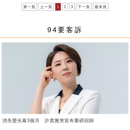
第一頁
上一頁
1
2
3
下一頁
最末頁
94要客訴
消失螢光幕3個月 許貴雅突宣布重磅回歸