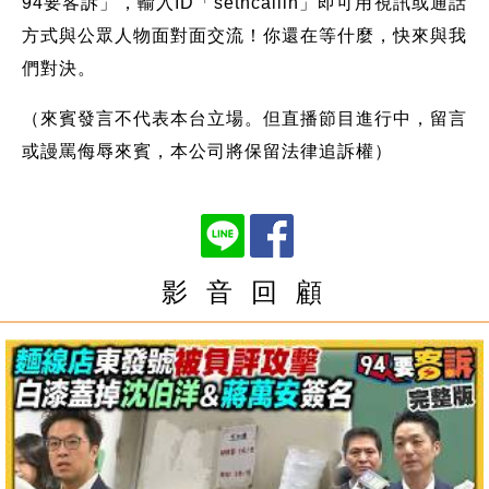
94要客訴」，輸入ID「setncallin」即可用視訊或通話
方式與公眾人物面對面交流！你還在等什麼，快來與我
們對決。
（來賓發言不代表本台立場。但直播節目進行中，留言
或謾罵侮辱來賓，本公司將保留法律追訴權）
影 音 回 顧