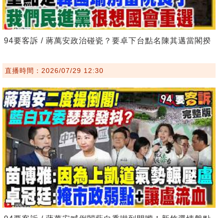
94要客訴 / 蔣萬安政治碰瓷？要卓下台點名陳其邁當閣揆
直播時間：2026/07/29 12:30