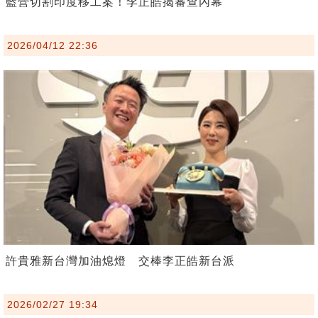
藍營切割印度移工案！李正皓揭審查內幕
2026/04/12 22:36
許貴雅新台灣加油熄燈 交棒李正皓新台派
2026/02/27 19:34