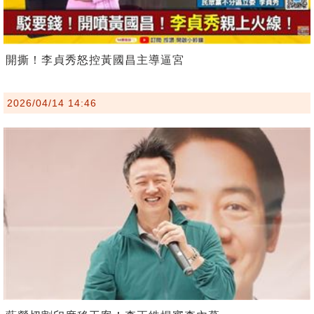
開撕！李貞秀怒控黃國昌主導逼宮
2026/04/14 14:46