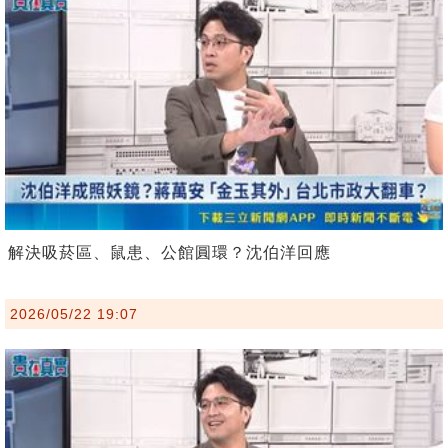
解決吸菸區、鼠患、公館圓環？沈伯洋回應
2026/05/22 19:07