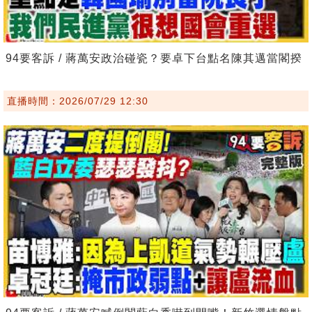
94要客訴 / 蔣萬安政治碰瓷？要卓下台點名陳其邁當閣揆
直播時間：2026/07/29 12:30