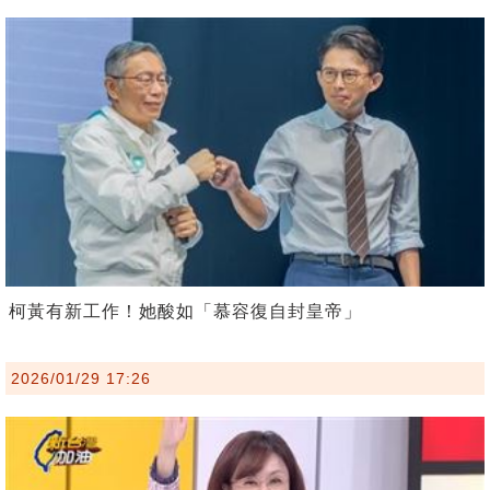
柯黃有新工作！她酸如「慕容復自封皇帝」
2026/01/29 17:26