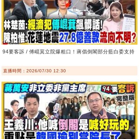
94要客訴 / 傅崐萁立院爆粗口！蔣倡倒閣部分藍白委支持
直播時間：2026/07/30 12:30