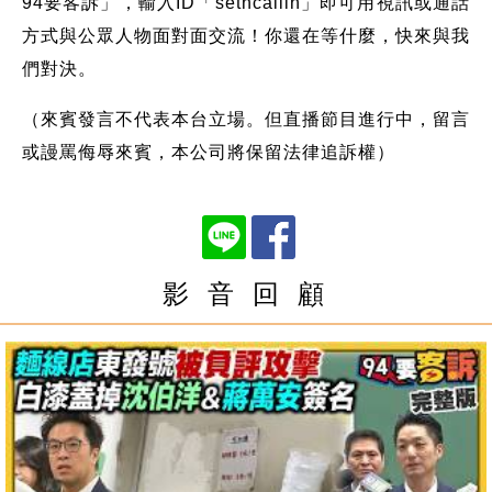
94要客訴」，輸入ID「setncallin」即可用視訊或通話
方式與公眾人物面對面交流！你還在等什麼，快來與我
們對決。
（來賓發言不代表本台立場。但直播節目進行中，留言
或謾罵侮辱來賓，本公司將保留法律追訴權）
影 音 回 顧