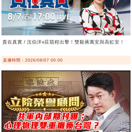
貴在真實 / 沈伯洋x莊競程出擊！雙殺蔣萬安與高虹安！
直播時間：2026/08/07 00:00