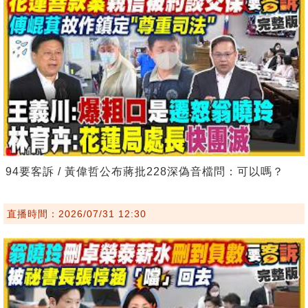
94要客訴 / 黃偉哲公布蔣批228深偽音檔問：可以嗎？
直播時間：2026/07/31 12:30