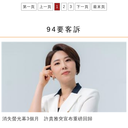
第一頁
上一頁
1
2
3
下一頁
最末頁
94要客訴
消失螢光幕3個月 許貴雅突宣布重磅回歸