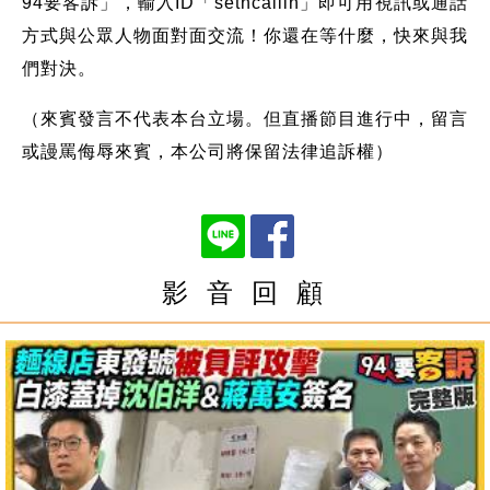
94要客訴」，輸入ID「setncallin」即可用視訊或通話
方式與公眾人物面對面交流！你還在等什麼，快來與我
們對決。
（來賓發言不代表本台立場。但直播節目進行中，留言
或謾罵侮辱來賓，本公司將保留法律追訴權）
影 音 回 顧