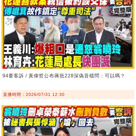
94要客訴 / 黃偉哲公布蔣批228深偽音檔問：可以嗎？
直播時間：2026/07/31 12:30