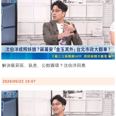
解決吸菸區、鼠患、公館圓環？沈伯洋回應
2026/05/22 19:07