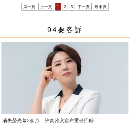
第一頁
上一頁
1
2
3
下一頁
最末頁
94要客訴
消失螢光幕3個月 許貴雅突宣布重磅回歸