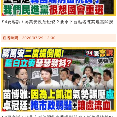
94要客訴 / 蔣萬安政治碰瓷？要卓下台點名陳其邁當閣揆
直播時間：2026/07/29 12:30