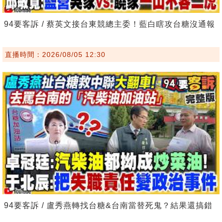
94要客訴 / 蔡英文接台東競總主委！藍白瞎攻台糖沒通報
直播時間：2026/08/05 12:30
94要客訴 / 盧秀燕轉找台糖&台南當替死鬼？結果還搞錯