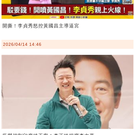
開撕！李貞秀怒控黃國昌主導逼宮
2026/04/14 14:46