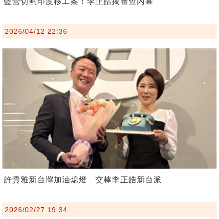
藍營切割印度移工案！李正皓揭審查內幕
2026/04/12 22:36
許貴雅新台灣加油熄燈 交棒李正皓新台派
2026/02/27 19:34