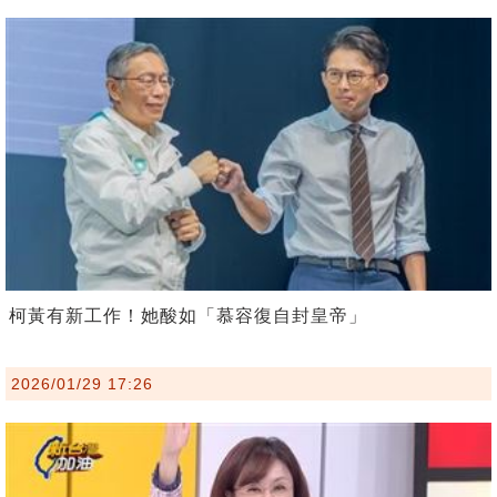
柯黃有新工作！她酸如「慕容復自封皇帝」
2026/01/29 17:26