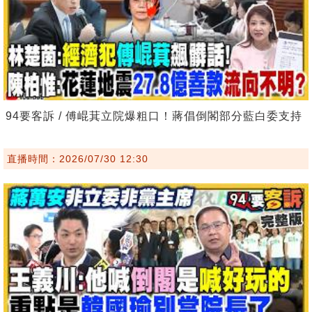
94要客訴 / 傅崐萁立院爆粗口！蔣倡倒閣部分藍白委支持
直播時間：2026/07/30 12:30