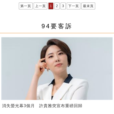
第一頁
上一頁
1
2
3
下一頁
最末頁
94要客訴
消失螢光幕3個月 許貴雅突宣布重磅回歸