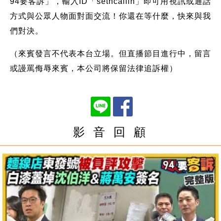
94要客訴」，輸入ID「setncallin」即可用視訊或通話
方式與公眾人物面對面交流！你還在等什麼，快來與我
們對決。
（來賓發言不代表本台立場。但直播節目進行中，留言
或謾罵侮辱來賓，本公司將保留法律追訴權）
影 音 回 顧