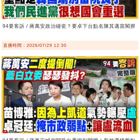
94要客訴 / 蔣萬安政治碰瓷？要卓下台點名陳其邁當閣揆
直播時間：2026/07/29 12:30