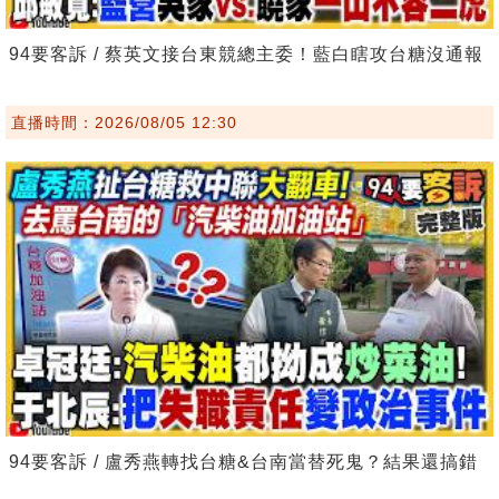
94要客訴 / 蔡英文接台東競總主委！藍白瞎攻台糖沒通報
直播時間：2026/08/05 12:30
94要客訴 / 盧秀燕轉找台糖&台南當替死鬼？結果還搞錯