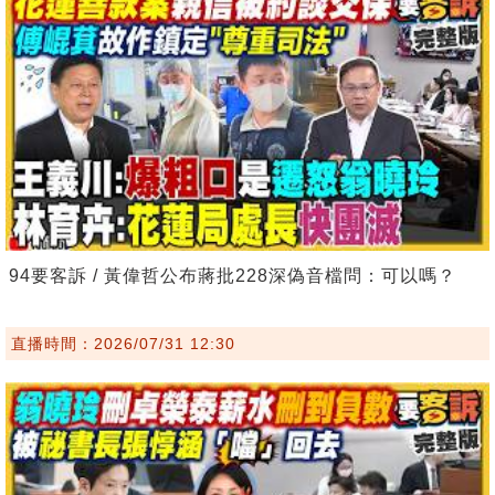
94要客訴 / 黃偉哲公布蔣批228深偽音檔問：可以嗎？
直播時間：2026/07/31 12:30