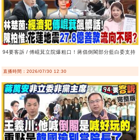
94要客訴 / 傅崐萁立院爆粗口！蔣倡倒閣部分藍白委支持
直播時間：2026/07/30 12:30