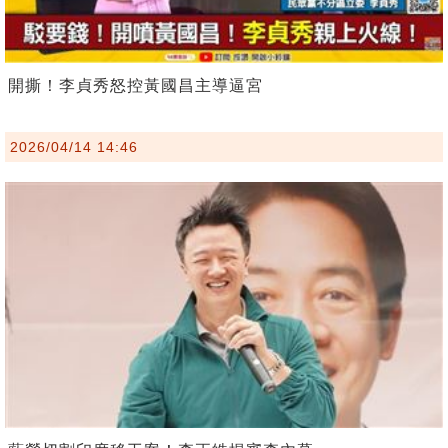
開撕！李貞秀怒控黃國昌主導逼宮
2026/04/14 14:46