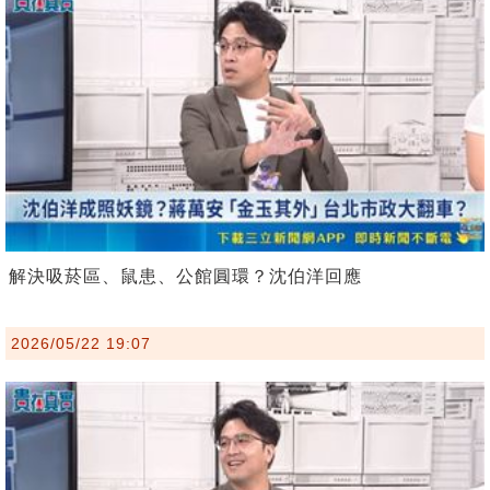
解決吸菸區、鼠患、公館圓環？沈伯洋回應
2026/05/22 19:07