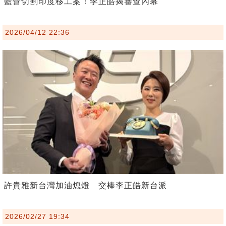
藍營切割印度移工案！李正皓揭審查內幕
2026/04/12 22:36
許貴雅新台灣加油熄燈 交棒李正皓新台派
2026/02/27 19:34