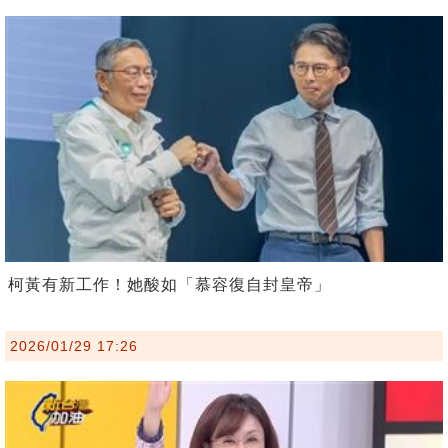
柯黃有新工作！她酸如「慕容復自封皇帝」
2026/01/29 17:26