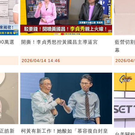
00萬選
開撕！李貞秀怒控黃國昌主導逼宮
藍營切
幕
2026/04/14 14:46
2026/04/
柯黃有新工作！她酸如「慕容復自封皇
正皓新
台美關