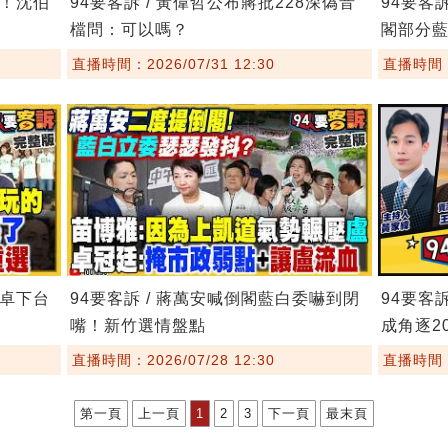
鏢！沈伯
94要客訴 / 黃偉哲公布蔣批228深偽音
94要客
檔問：可以嗎？
閣部分
直播時間：2026/07/31 12:30
直播時間：2
要卓下台
94要客訴 / 蔣萬安喊倒閣藍白委嚇到閉
94要客
嘴！新竹選情盤點
成角逐20
直播時間：2026/07/28 12:30
直播時間：2
第一頁
上一頁
1
2
3
下一頁
最末頁