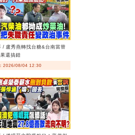
訴 / 盧秀燕轉找台糖&台南當替
結果還搞錯
026/08/04 12:30