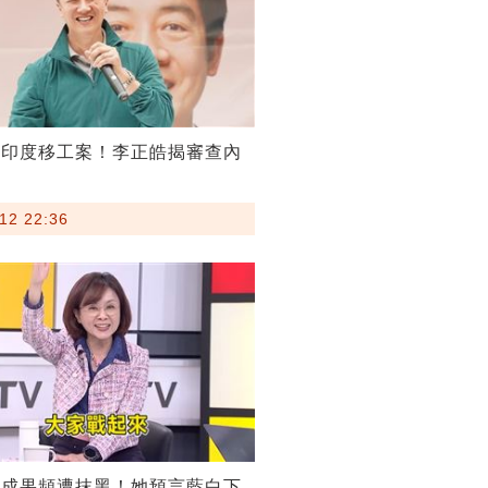
割印度移工案！李正皓揭審查內
12 22:36
稅成果頻遭抹黑！她預言藍白下