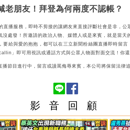
近平喊老朋友！拜登為何兩度不認帳？
熱的直播服務，即時不剪接的讓網友來直接評斷社會是非，公
氣沒處發！所邀請的政治人物、媒體人或是來賓，就是當天
，要給與愛的抱抱，都可以在三立新聞粉絲團直播即時留言，也
tncallin」即可用視訊或通話方式與公眾人物面對面交流！
直播節目進行中，留言或謾罵侮辱來賓，本公司將保留法律
影 音 回 顧