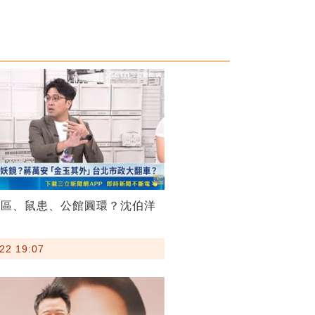
菸區、鼠患、公館圓環？沈伯洋
22 19:07