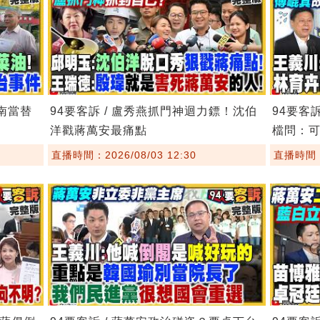
台南當替
94要客訴 / 盧秀燕抓門神迴力鏢！沈伯
94要客
洋戳蔣萬安最痛點
檔問：
直播時間：2026/08/03 12:30
直播時間：2