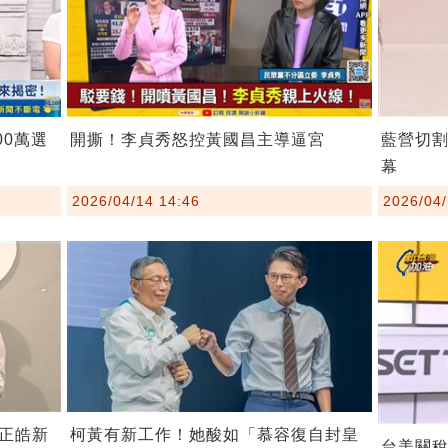
00萬選
開撕！李貞秀怒控黃國昌主導逼宮
藍營切
幕
2026/04/14 14:46
2026/04/
柯黃有新工作！她酸如「慕容復自封皇
正皓新
台美關