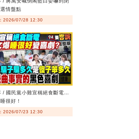
訴 / 蔣萬安喊倒閣藍白委嚇到閉
竹選情盤點
026/07/28 12:30
訴 / 國民黨小雞宣稱絕食斷電…
爆睡很好！
026/07/23 12:30