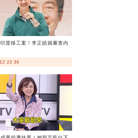
割印度移工案！李正皓揭審查內
12 22:36
稅成果頻遭抹黑！她預言藍白下