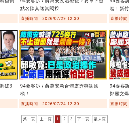
！蔣倡倒
94要客訴 / 蔣萬安政治碰瓷？要卓下台
94要客
點名陳其邁當閣揆
嘴！新
直播時間：2026/07/29 12:30
直播時間：2
民調破3
94要客訴 / 蔣萬安急合體盧秀燕謝國
94要客
樑！
鄭麗文
直播時間：2026/07/24 12:30
直播時間：2
第一頁
上一頁
1
2
3
下一頁
最末頁