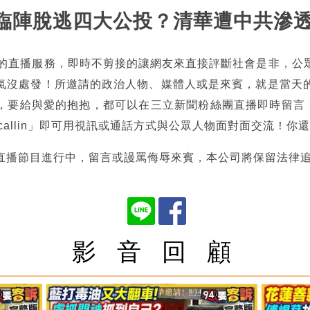
立倫臨陣脫逃四大公投？清華遭中共滲
熱的直播服務，即時不剪接的讓網友來直接評斷社會是非，公
氣沒處發！所邀請的政治人物、媒體人或是來賓，就是當天
，要給與愛的抱抱，都可以在三立新聞粉絲團直播即時留言，也
tncallin」即可用視訊或通話方式與公眾人物面對面交流！
直播節目進行中，留言或謾罵侮辱來賓，本公司將保留法律
影 音 回 顧