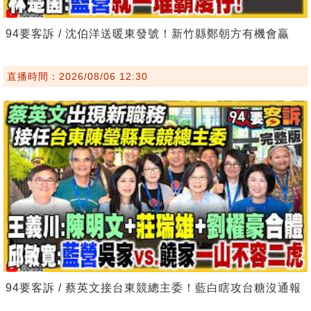
94要客訴 / 沈伯洋送暖東發號！新竹縣鄭朝方有機會贏
直播時間：2026/08/06 12:30
94要客訴 / 蔡英文接台東競總主委！藍白瞎攻台糖沒通報