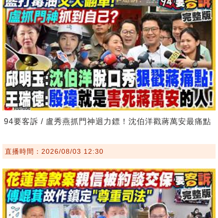
94要客訴 / 盧秀燕抓門神迴力鏢！沈伯洋戳蔣萬安最痛點
直播時間：2026/08/03 12:30