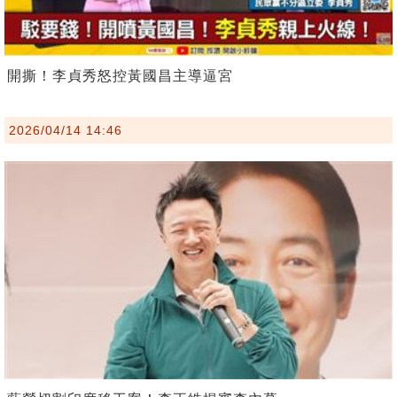
開撕！李貞秀怒控黃國昌主導逼宮
2026/04/14 14:46