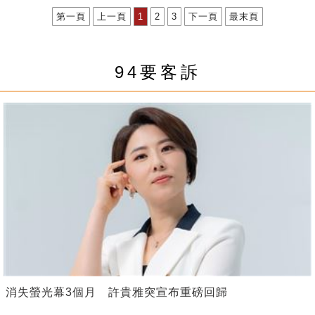
第一頁
上一頁
1
2
3
下一頁
最末頁
94要客訴
消失螢光幕3個月 許貴雅突宣布重磅回歸