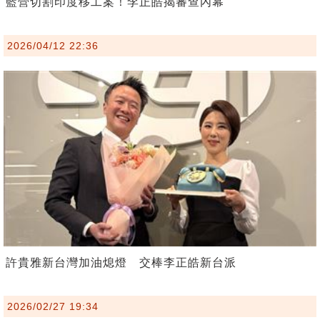
藍營切割印度移工案！李正皓揭審查內幕
2026/04/12 22:36
許貴雅新台灣加油熄燈 交棒李正皓新台派
2026/02/27 19:34