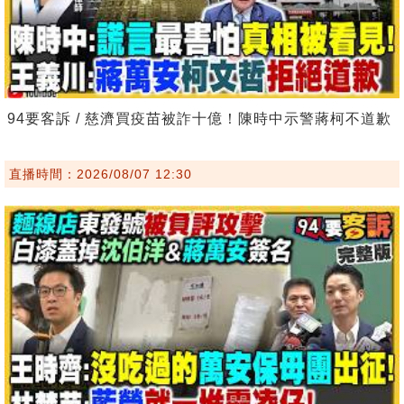
94要客訴 / 慈濟買疫苗被詐十億！陳時中示警蔣柯不道歉
直播時間：2026/08/07 12:30