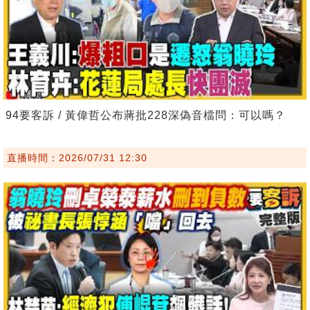
94要客訴 / 黃偉哲公布蔣批228深偽音檔問：可以嗎？
直播時間：2026/07/31 12:30