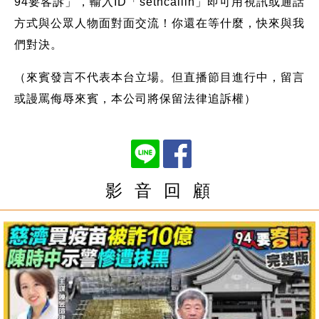
94要客訴」，輸入ID「setncallin」即可用視訊或通話
方式與公眾人物面對面交流！你還在等什麼，快來與我
們對決。
（來賓發言不代表本台立場。但直播節目進行中，留言
或謾罵侮辱來賓，本公司將保留法律追訴權）
影 音 回 顧