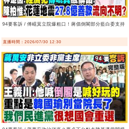
94要客訴 / 傅崐萁立院爆粗口！蔣倡倒閣部分藍白委支持
直播時間：2026/07/30 12:30