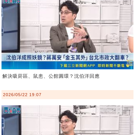
解決吸菸區、鼠患、公館圓環？沈伯洋回應
2026/05/22 19:07