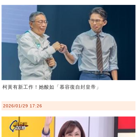
柯黃有新工作！她酸如「慕容復自封皇帝」
2026/01/29 17:26