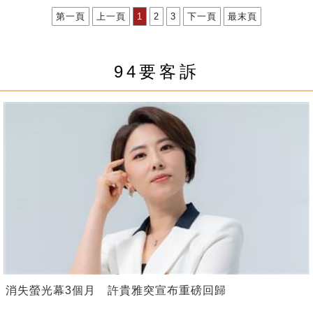
第一頁
上一頁
1
2
3
下一頁
最末頁
94要客訴
消失螢光幕3個月 許貴雅突宣布重磅回歸