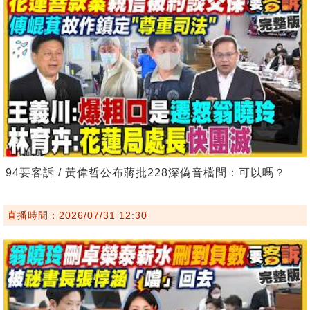
94要客訴 / 黃偉哲公布蔣批228深偽音檔問：可以嗎？
直播時間：2026/07/31 12:30