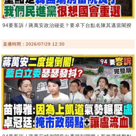
94要客訴 / 蔣萬安政治碰瓷？要卓下台點名陳其邁當閣揆
直播時間：2026/07/29 12:30