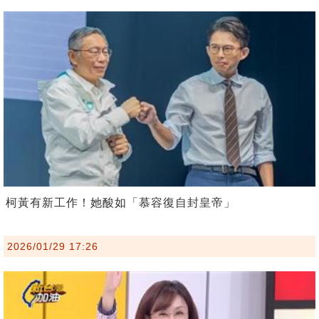
柯黃有新工作！她酸如「慕容復自封皇帝」
2026/01/29 17:26