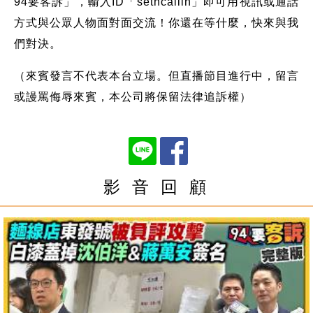
94要客訴」，輸入ID「setncallin」即可用視訊或通話
方式與公眾人物面對面交流！你還在等什麼，快來與我
們對決。
（來賓發言不代表本台立場。但直播節目進行中，留言
或謾罵侮辱來賓，本公司將保留法律追訴權）
影 音 回 顧