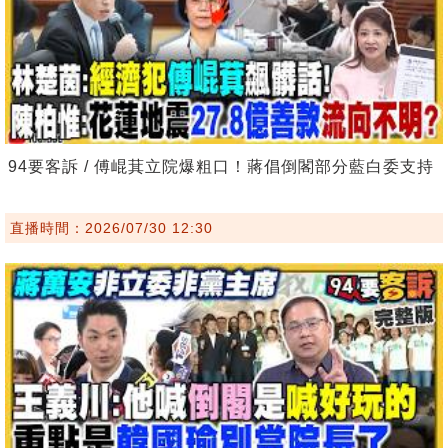
94要客訴 / 傅崐萁立院爆粗口！蔣倡倒閣部分藍白委支持
直播時間：2026/07/30 12:30