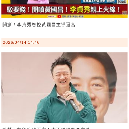
開撕！李貞秀怒控黃國昌主導逼宮
2026/04/14 14:46