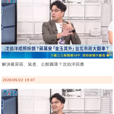
解決吸菸區、鼠患、公館圓環？沈伯洋回應
2026/05/22 19:07