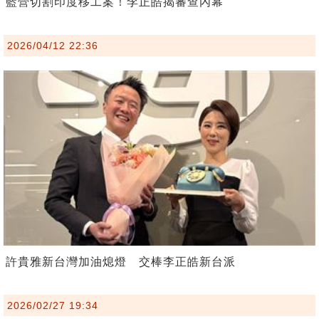
藍營切割印度移工案！李正皓揭審查內幕
2026/04/12 22:36
許貴雅新台灣加油熄燈 交棒李正皓新台派
2026/02/27 19:34