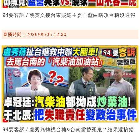
94要客訴 / 蔡英文接台東競總主委！藍白瞎攻台糖沒通報
直播時間：2026/08/05 12:30
94要客訴 / 盧秀燕轉找台糖&台南當替死鬼？結果還搞錯