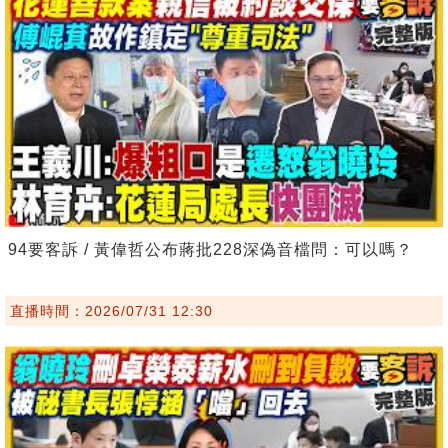
94要客訴 / 黃偉哲公布蔣批228深偽音檔問：可以嗎？
直播時間：2026/07/31 12:30