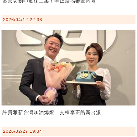
藍營切割印度移工案！李正皓揭審查內幕
2026/04/12 22:36
許貴雅新台灣加油熄燈 交棒李正皓新台派
2026/02/27 19:34