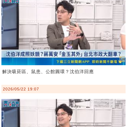
解決吸菸區、鼠患、公館圓環？沈伯洋回應
2026/05/22 19:07