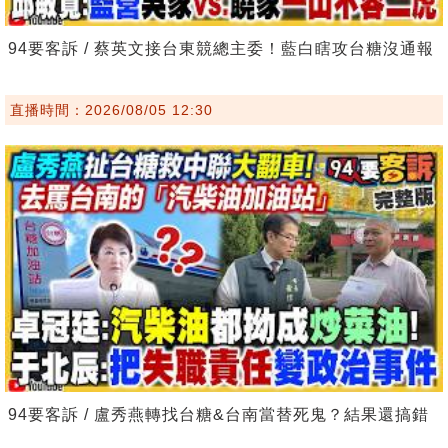
94要客訴 / 蔡英文接台東競總主委！藍白瞎攻台糖沒通報
直播時間：2026/08/05 12:30
94要客訴 / 盧秀燕轉找台糖&台南當替死鬼？結果還搞錯