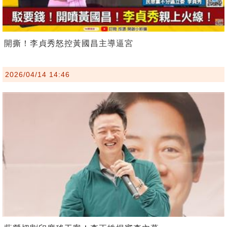
開撕！李貞秀怒控黃國昌主導逼宮
2026/04/14 14:46