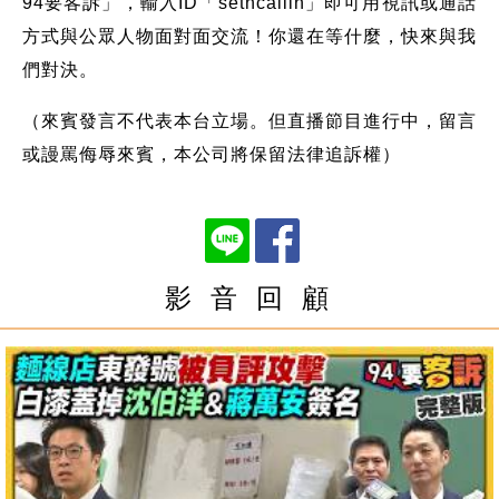
94要客訴」，輸入ID「setncallin」即可用視訊或通話
方式與公眾人物面對面交流！你還在等什麼，快來與我
們對決。
（來賓發言不代表本台立場。但直播節目進行中，留言
或謾罵侮辱來賓，本公司將保留法律追訴權）
影 音 回 顧