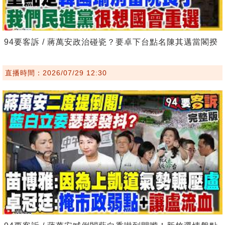
94要客訴 / 蔣萬安政治碰瓷？要卓下台點名陳其邁當閣揆
直播時間：2026/07/29 12:30