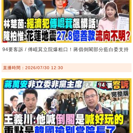
94要客訴 / 傅崐萁立院爆粗口！蔣倡倒閣部分藍白委支持
直播時間：2026/07/30 12:30