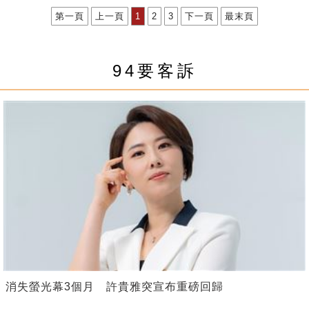
第一頁
上一頁
1
2
3
下一頁
最末頁
94要客訴
消失螢光幕3個月 許貴雅突宣布重磅回歸