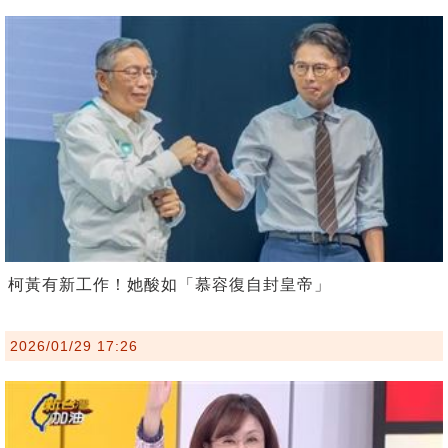
柯黃有新工作！她酸如「慕容復自封皇帝」
2026/01/29 17:26