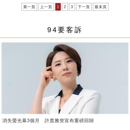
第一頁
上一頁
1
2
3
下一頁
最末頁
94要客訴
消失螢光幕3個月 許貴雅突宣布重磅回歸