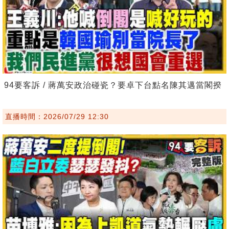
94要客訴 / 蔣萬安政治碰瓷？要卓下台點名陳其邁當閣揆
直播時間：2026/07/29 12:30