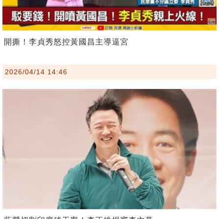
開撕！李貞秀怒控黃國昌主導逼宮
2026/04/14 14:46