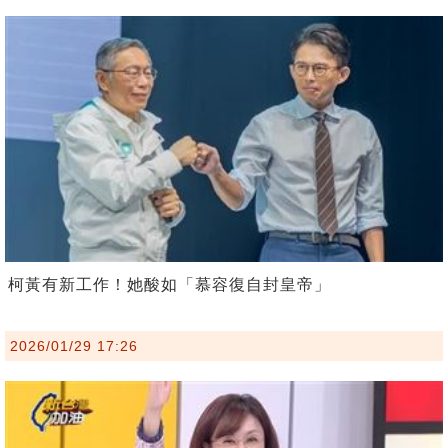
柯黃有新工作！她酸如「慕容復自封皇帝」
2026/01/29 17:26