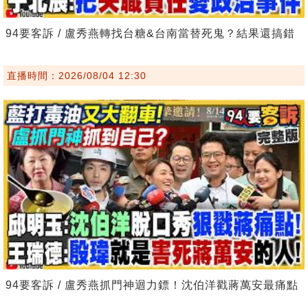
94要客訴 / 盧秀燕轉找台糖&台南當替死鬼？結果還搞錯
直播時間：2026/08/04 12:30
94要客訴 / 盧秀燕抓門神迴力鏢！沈伯洋戳蔣萬安最痛點