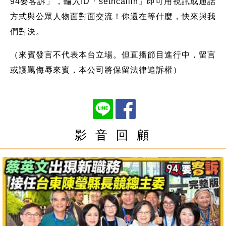
94要客訴」，輸入ID「setncallin」即可用視訊或通話
方式與公眾人物面對面交流！你還在等什麼，快來與我
們對決。
（來賓發言不代表本台立場。但直播節目進行中，留言
或謾罵侮辱來賓，本公司將保留法律追訴權）
影 音 回 顧