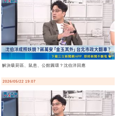
解決吸菸區、鼠患、公館圓環？沈伯洋回應
2026/05/22 19:07