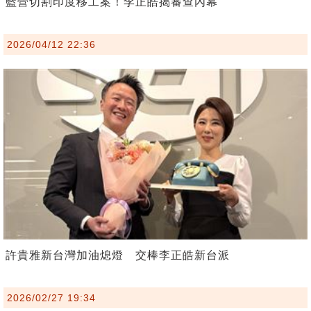
藍營切割印度移工案！李正皓揭審查內幕
2026/04/12 22:36
許貴雅新台灣加油熄燈 交棒李正皓新台派
2026/02/27 19:34