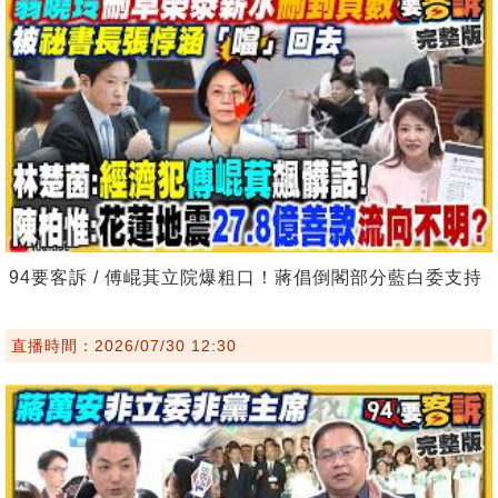
94要客訴 / 傅崐萁立院爆粗口！蔣倡倒閣部分藍白委支持
直播時間：2026/07/30 12:30