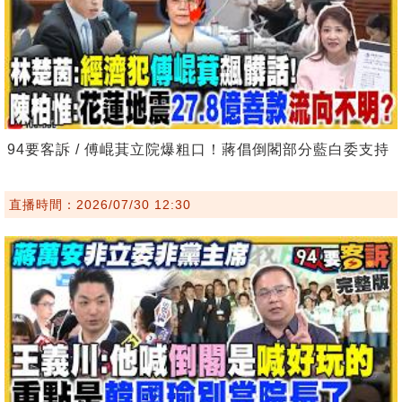
94要客訴 / 傅崐萁立院爆粗口！蔣倡倒閣部分藍白委支持
直播時間：2026/07/30 12:30