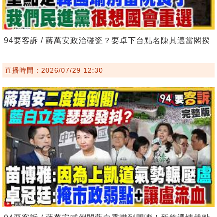
94要客訴 / 蔣萬安政治碰瓷？要卓下台點名陳其邁當閣揆
直播時間：2026/07/29 12:30