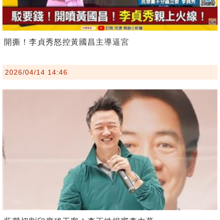
開撕！李貞秀怒控黃國昌主導逼宮
2026/04/14 14:46