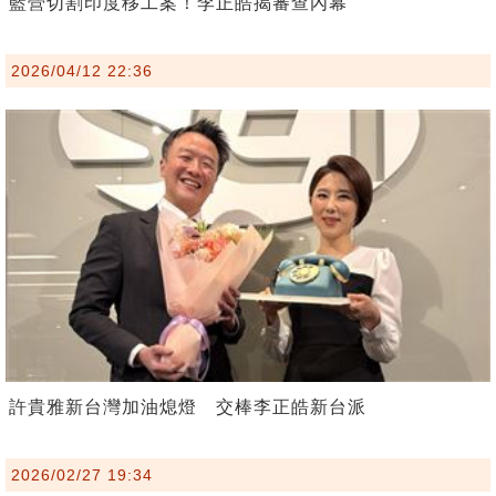
藍營切割印度移工案！李正皓揭審查內幕
2026/04/12 22:36
許貴雅新台灣加油熄燈 交棒李正皓新台派
2026/02/27 19:34