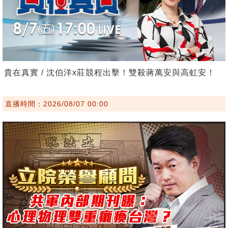
貴在真實 / 沈伯洋x莊競程出擊！雙殺蔣萬安與高虹安！
直播時間：2026/08/07 00:00