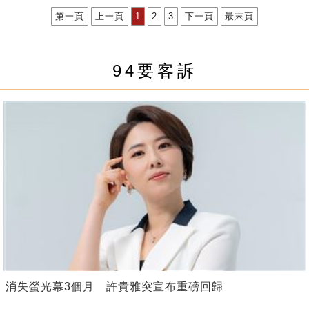
第一頁
上一頁
1
2
3
下一頁
最末頁
94要客訴
消失螢光幕3個月 許貴雅突宣布重磅回歸