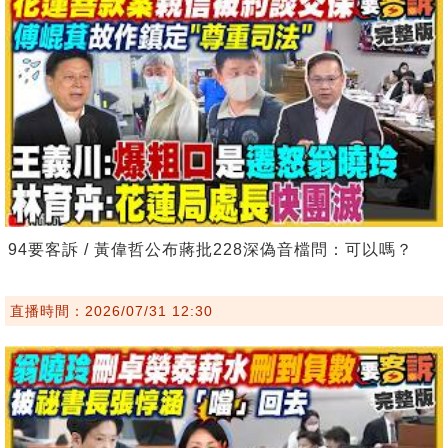
94要客訴 / 黃偉哲公布蔣批228深偽音檔問：可以嗎？
直播時間：2026/07/31 12:30