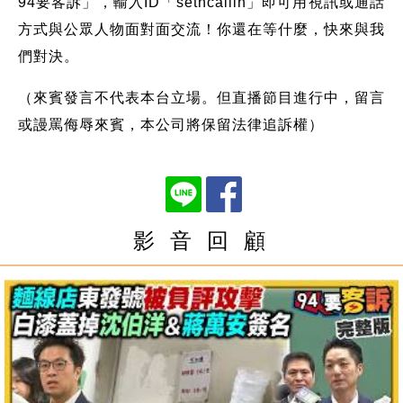
94要客訴」，輸入ID「setncallin」即可用視訊或通話
方式與公眾人物面對面交流！你還在等什麼，快來與我
們對決。
（來賓發言不代表本台立場。但直播節目進行中，留言
或謾罵侮辱來賓，本公司將保留法律追訴權）
影 音 回 顧