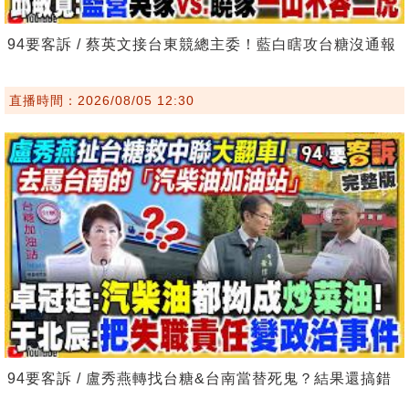
94要客訴 / 蔡英文接台東競總主委！藍白瞎攻台糖沒通報
直播時間：2026/08/05 12:30
94要客訴 / 盧秀燕轉找台糖&台南當替死鬼？結果還搞錯