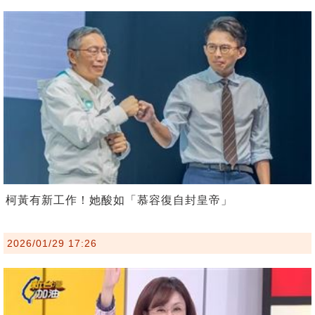
柯黃有新工作！她酸如「慕容復自封皇帝」
2026/01/29 17:26