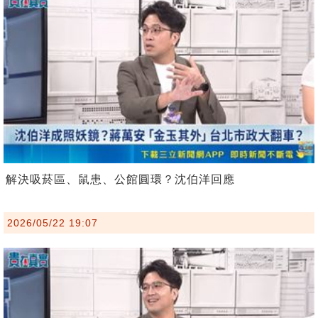
解決吸菸區、鼠患、公館圓環？沈伯洋回應
2026/05/22 19:07