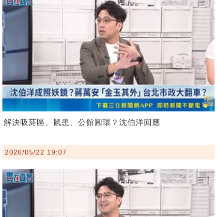
解決吸菸區、鼠患、公館圓環？沈伯洋回應
2026/05/22 19:07