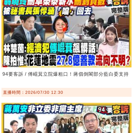
94要客訴 / 傅崐萁立院爆粗口！蔣倡倒閣部分藍白委支持
直播時間：2026/07/30 12:30