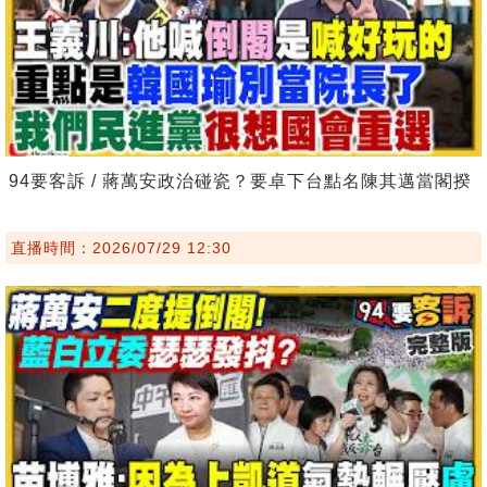
94要客訴 / 蔣萬安政治碰瓷？要卓下台點名陳其邁當閣揆
直播時間：2026/07/29 12:30