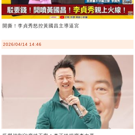
開撕！李貞秀怒控黃國昌主導逼宮
2026/04/14 14:46