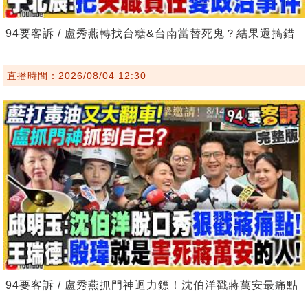
94要客訴 / 盧秀燕轉找台糖&台南當替死鬼？結果還搞錯
直播時間：2026/08/04 12:30
94要客訴 / 盧秀燕抓門神迴力鏢！沈伯洋戳蔣萬安最痛點