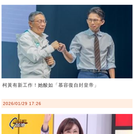
柯黃有新工作！她酸如「慕容復自封皇帝」
2026/01/29 17:26