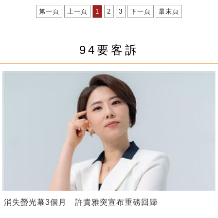
第一頁
上一頁
1
2
3
下一頁
最末頁
94要客訴
消失螢光幕3個月 許貴雅突宣布重磅回歸