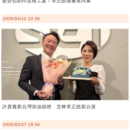
藍營切割印度移工案！李正皓揭審查內幕
2026/04/12 22:36
許貴雅新台灣加油熄燈 交棒李正皓新台派
2026/02/27 19:34