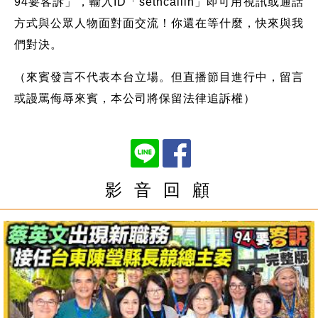
94要客訴」，輸入ID「setncallin」即可用視訊或通話
方式與公眾人物面對面交流！你還在等什麼，快來與我
們對決。
（來賓發言不代表本台立場。但直播節目進行中，留言
或謾罵侮辱來賓，本公司將保留法律追訴權）
影 音 回 顧