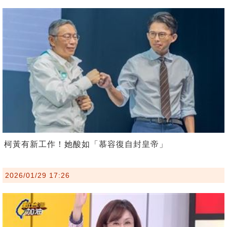
柯黃有新工作！她酸如「慕容復自封皇帝」
2026/01/29 17:26