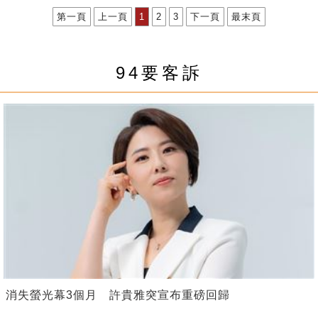
第一頁
上一頁
1
2
3
下一頁
最末頁
94要客訴
消失螢光幕3個月 許貴雅突宣布重磅回歸