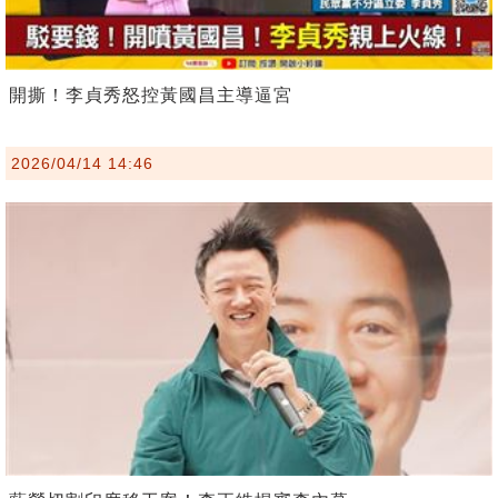
開撕！李貞秀怒控黃國昌主導逼宮
2026/04/14 14:46