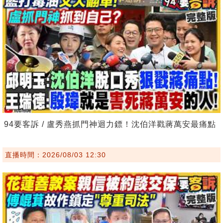
94要客訴 / 盧秀燕抓門神迴力鏢！沈伯洋戳蔣萬安最痛點
直播時間：2026/08/03 12:30