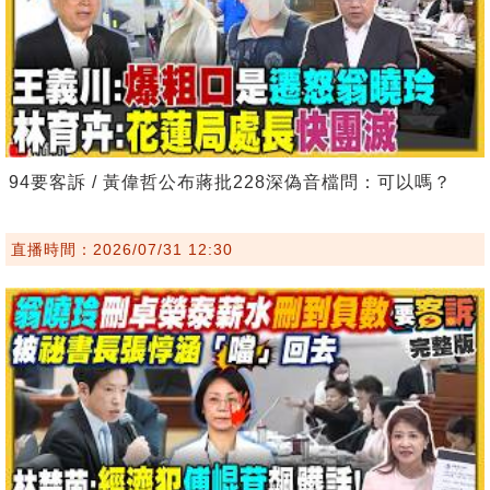
94要客訴 / 黃偉哲公布蔣批228深偽音檔問：可以嗎？
直播時間：2026/07/31 12:30