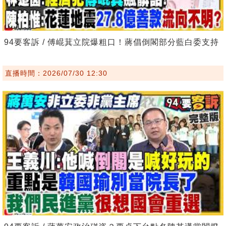
94要客訴 / 傅崐萁立院爆粗口！蔣倡倒閣部分藍白委支持
直播時間：2026/07/30 12:30