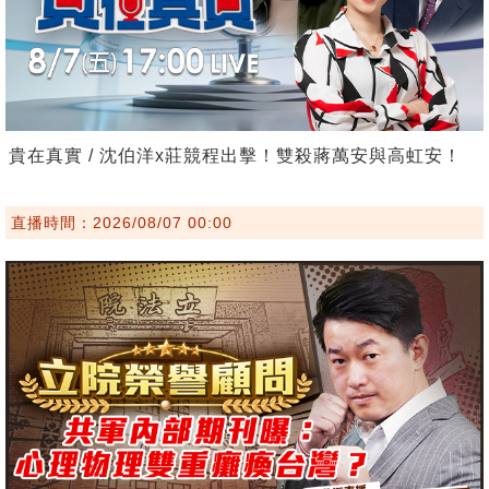
貴在真實 / 沈伯洋x莊競程出擊！雙殺蔣萬安與高虹安！
直播時間：2026/08/07 00:00