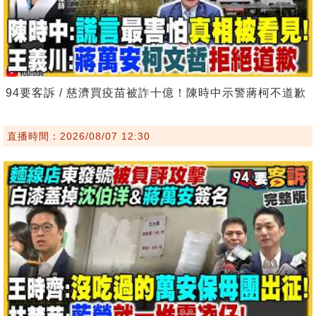
94要客訴 / 慈濟買疫苗被詐十億！陳時中示警蔣柯不道歉
直播時間：2026/08/07 12:30