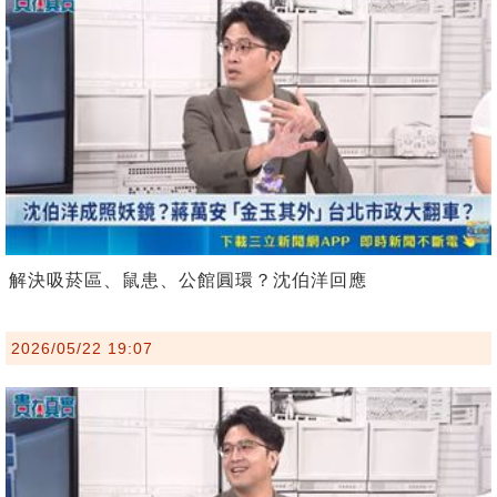
解決吸菸區、鼠患、公館圓環？沈伯洋回應
2026/05/22 19:07