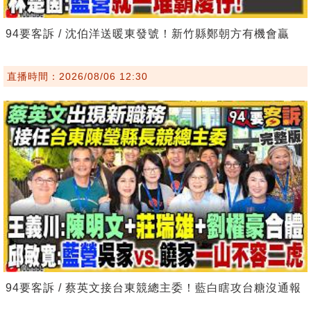
94要客訴 / 沈伯洋送暖東發號！新竹縣鄭朝方有機會贏
直播時間：2026/08/06 12:30
94要客訴 / 蔡英文接台東競總主委！藍白瞎攻台糖沒通報