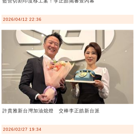
藍營切割印度移工案！李正皓揭審查內幕
2026/04/12 22:36
許貴雅新台灣加油熄燈 交棒李正皓新台派
2026/02/27 19:34