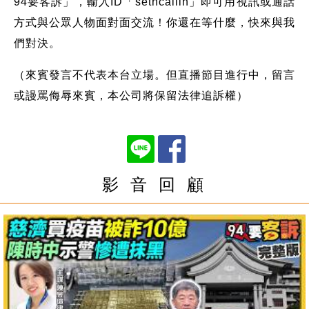
94要客訴」，輸入ID「setncallin」即可用視訊或通話
方式與公眾人物面對面交流！你還在等什麼，快來與我
們對決。
（來賓發言不代表本台立場。但直播節目進行中，留言
或謾罵侮辱來賓，本公司將保留法律追訴權）
影 音 回 顧