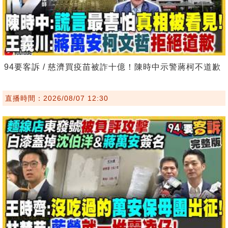
94要客訴 / 慈濟買疫苗被詐十億！陳時中示警蔣柯不道歉
直播時間：2026/08/07 12:30