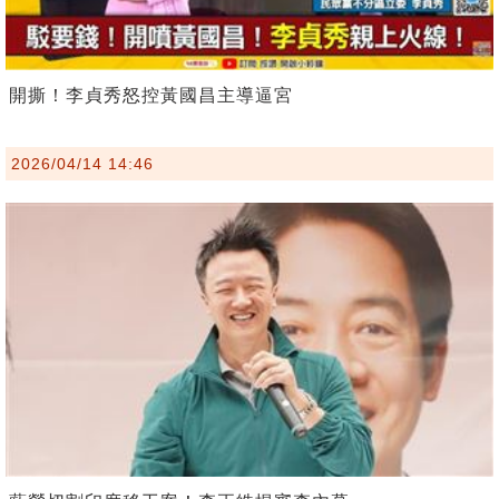
開撕！李貞秀怒控黃國昌主導逼宮
2026/04/14 14:46