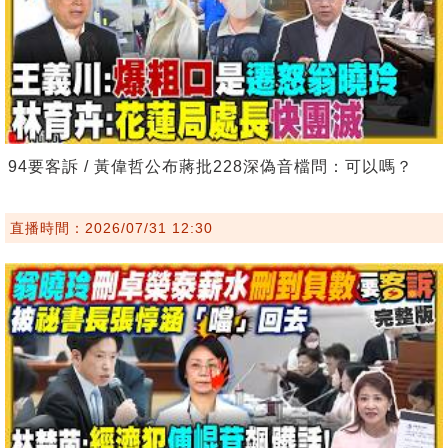
94要客訴 / 黃偉哲公布蔣批228深偽音檔問：可以嗎？
直播時間：2026/07/31 12:30