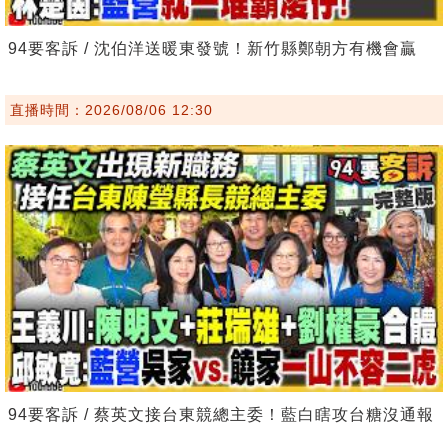
94要客訴 / 沈伯洋送暖東發號！新竹縣鄭朝方有機會贏
直播時間：2026/08/06 12:30
94要客訴 / 蔡英文接台東競總主委！藍白瞎攻台糖沒通報