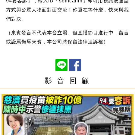
94要客訴」，輸入ID「setncallin」即可用視訊或通話
方式與公眾人物面對面交流！你還在等什麼，快來與我
們對決。
（來賓發言不代表本台立場。但直播節目進行中，留言
或謾罵侮辱來賓，本公司將保留法律追訴權）
影 音 回 顧