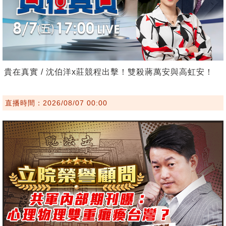
貴在真實 / 沈伯洋x莊競程出擊！雙殺蔣萬安與高虹安！
直播時間：2026/08/07 00:00