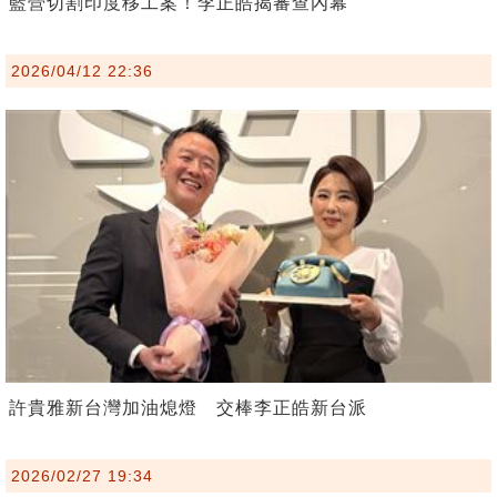
藍營切割印度移工案！李正皓揭審查內幕
2026/04/12 22:36
許貴雅新台灣加油熄燈 交棒李正皓新台派
2026/02/27 19:34