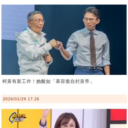
柯黃有新工作！她酸如「慕容復自封皇帝」
2026/01/29 17:26