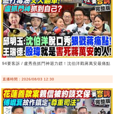
94要客訴 / 盧秀燕抓門神迴力鏢！沈伯洋戳蔣萬安最痛點
直播時間：2026/08/03 12:30