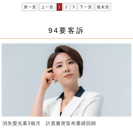
第一頁
上一頁
1
2
3
下一頁
最末頁
94要客訴
消失螢光幕3個月 許貴雅突宣布重磅回歸