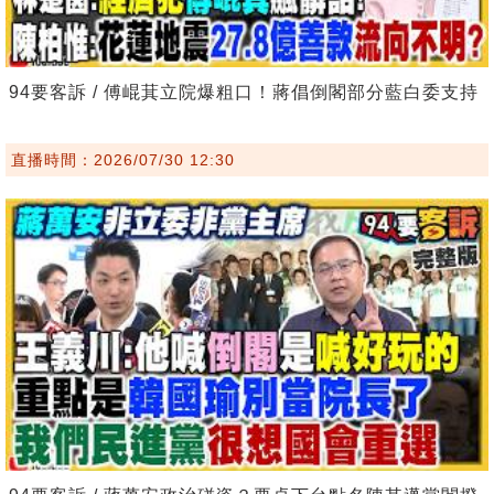
94要客訴 / 傅崐萁立院爆粗口！蔣倡倒閣部分藍白委支持
直播時間：2026/07/30 12:30