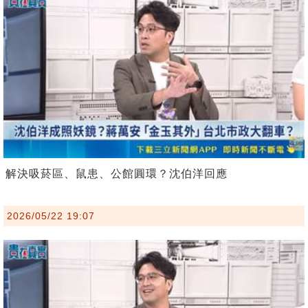
解決吸菸區、鼠患、公館圓環？沈伯洋回應
2026/05/22 19:07