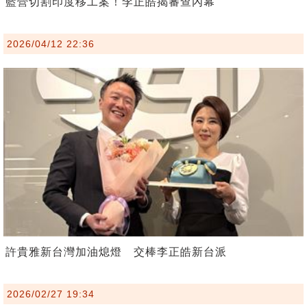
藍營切割印度移工案！李正皓揭審查內幕
2026/04/12 22:36
許貴雅新台灣加油熄燈 交棒李正皓新台派
2026/02/27 19:34