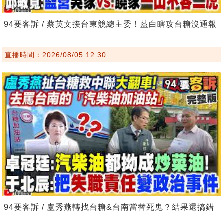
94要客訴 / 蔡英文接台東競總主委！藍白瞎攻台糖沒通報
直播時間：2026/08/05 12:30
94要客訴 / 盧秀燕轉找台糖&台南當替死鬼？結果還搞錯