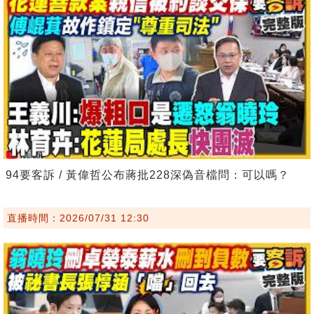
94要客訴 / 黃偉哲公布蔣批228深偽音檔問：可以嗎？
直播時間：2026/07/31 12:30