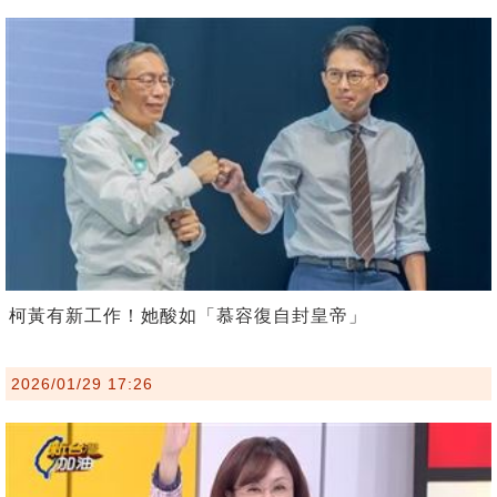
柯黃有新工作！她酸如「慕容復自封皇帝」
2026/01/29 17:26