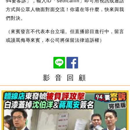
94要客訴」，輸入ID「setncallin」即可用視訊或通話
方式與公眾人物面對面交流！你還在等什麼，快來與我
們對決。
（來賓發言不代表本台立場。但直播節目進行中，留言
或謾罵侮辱來賓，本公司將保留法律追訴權）
影 音 回 顧