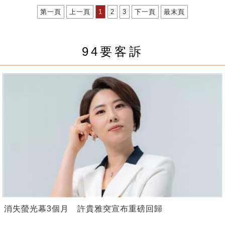
第一頁
上一頁
1
2
3
下一頁
最末頁
94要客訴
消失螢光幕3個月 許貴雅突宣布重磅回歸