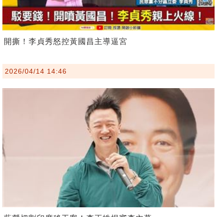
開撕！李貞秀怒控黃國昌主導逼宮
2026/04/14 14:46