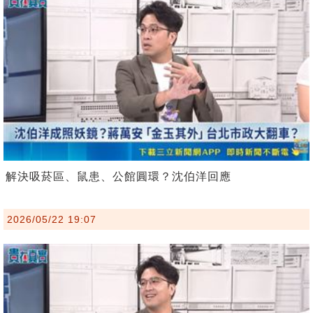
解決吸菸區、鼠患、公館圓環？沈伯洋回應
2026/05/22 19:07