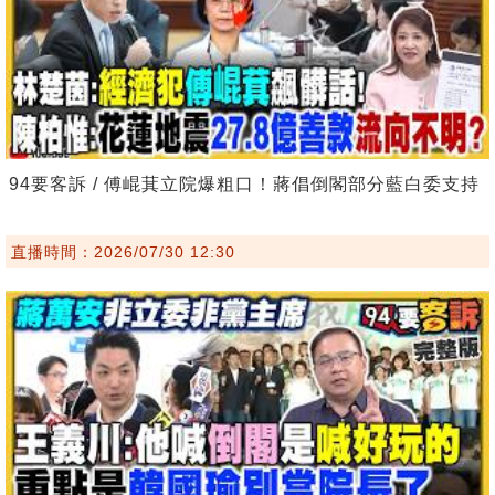
94要客訴 / 傅崐萁立院爆粗口！蔣倡倒閣部分藍白委支持
直播時間：2026/07/30 12:30