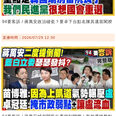
94要客訴 / 蔣萬安政治碰瓷？要卓下台點名陳其邁當閣揆
直播時間：2026/07/29 12:30