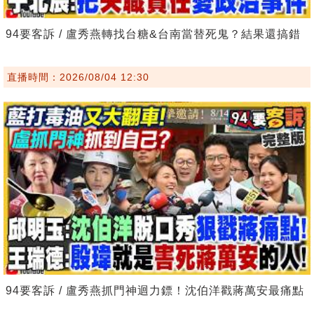
94要客訴 / 盧秀燕轉找台糖&台南當替死鬼？結果還搞錯
直播時間：2026/08/04 12:30
94要客訴 / 盧秀燕抓門神迴力鏢！沈伯洋戳蔣萬安最痛點