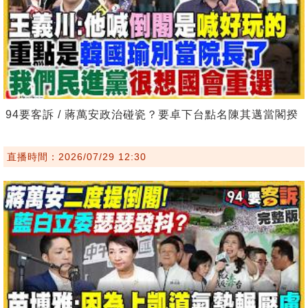
94要客訴 / 蔣萬安政治碰瓷？要卓下台點名陳其邁當閣揆
直播時間：2026/07/29 12:30