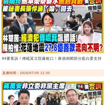
94要客訴 / 傅崐萁立院爆粗口！蔣倡倒閣部分藍白委支持
直播時間：2026/07/30 12:30