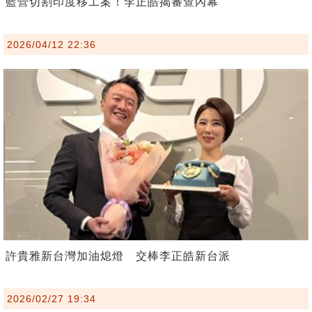
藍營切割印度移工案！李正皓揭審查內幕
2026/04/12 22:36
許貴雅新台灣加油熄燈 交棒李正皓新台派
2026/02/27 19:34