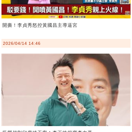
開撕！李貞秀怒控黃國昌主導逼宮
2026/04/14 14:46