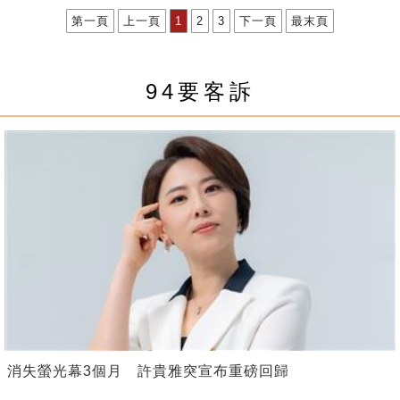
第一頁
上一頁
1
2
3
下一頁
最末頁
94要客訴
消失螢光幕3個月 許貴雅突宣布重磅回歸