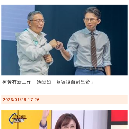
柯黃有新工作！她酸如「慕容復自封皇帝」
2026/01/29 17:26