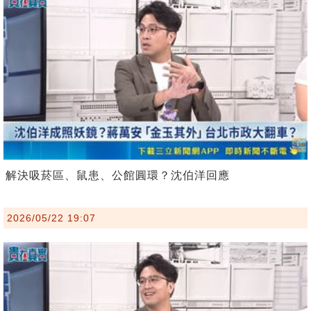
解決吸菸區、鼠患、公館圓環？沈伯洋回應
2026/05/22 19:07