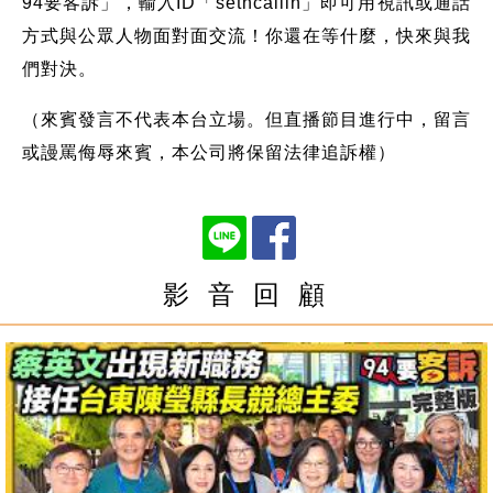
94要客訴」，輸入ID「setncallin」即可用視訊或通話
方式與公眾人物面對面交流！你還在等什麼，快來與我
們對決。
（來賓發言不代表本台立場。但直播節目進行中，留言
或謾罵侮辱來賓，本公司將保留法律追訴權）
影 音 回 顧