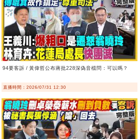
94要客訴 / 黃偉哲公布蔣批228深偽音檔問：可以嗎？
直播時間：2026/07/31 12:30