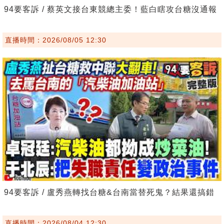
94要客訴 / 蔡英文接台東競總主委！藍白瞎攻台糖沒通報
直播時間：2026/08/05 12:30
94要客訴 / 盧秀燕轉找台糖&台南當替死鬼？結果還搞錯
直播時間：2026/08/04 12:30