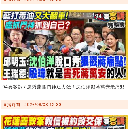
94要客訴 / 盧秀燕抓門神迴力鏢！沈伯洋戳蔣萬安最痛點
直播時間：2026/08/03 12:30