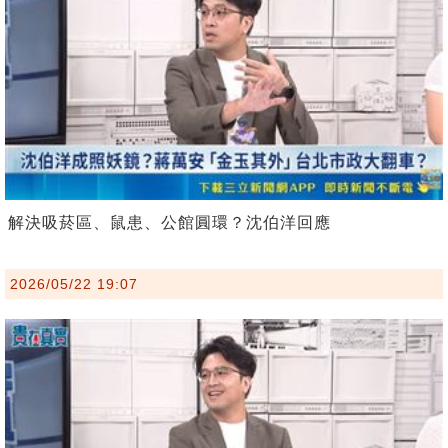
解決吸菸區、鼠患、公館圓環？沈伯洋回應
2026/05/22 19:07