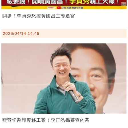
開撕！李貞秀怒控黃國昌主導逼宮
2026/04/14 14:46
藍營切割印度移工案！李正皓揭審查內幕