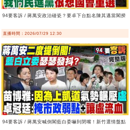
94要客訴 / 蔣萬安政治碰瓷？要卓下台點名陳其邁當閣揆
直播時間：2026/07/29 12:30
94要客訴 / 蔣萬安喊倒閣藍白委嚇到閉嘴！新竹選情盤點