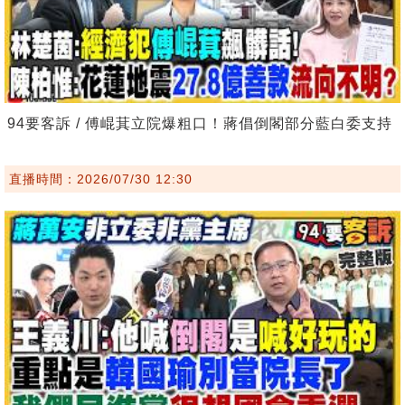
94要客訴 / 傅崐萁立院爆粗口！蔣倡倒閣部分藍白委支持
直播時間：2026/07/30 12:30