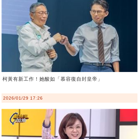
柯黃有新工作！她酸如「慕容復自封皇帝」
2026/01/29 17:26