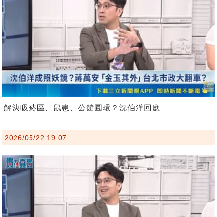
解決吸菸區、鼠患、公館圓環？沈伯洋回應
2026/05/22 19:07