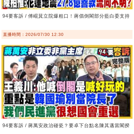
94要客訴 / 傅崐萁立院爆粗口！蔣倡倒閣部分藍白委支持
直播時間：2026/07/30 12:30
94要客訴 / 蔣萬安政治碰瓷？要卓下台點名陳其邁當閣揆