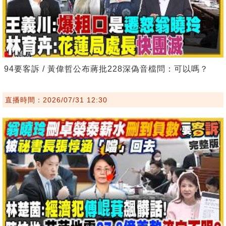
94要客訴 / 黃偉哲公布蔣批228深偽音檔問：可以嗎？
直播時間：2026/07/31 12:30