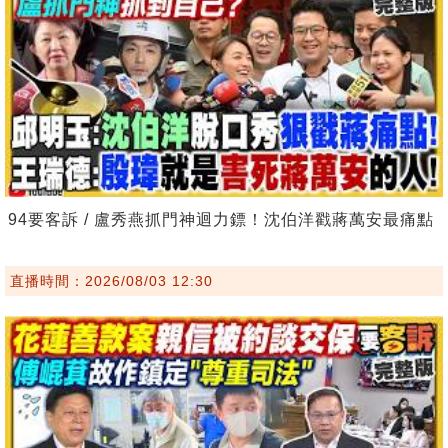
94要客訴 / 盧秀燕抓門神迴力鏢！沈伯洋戳蔣萬安最痛點
直播時間：2026/08/03 12:30