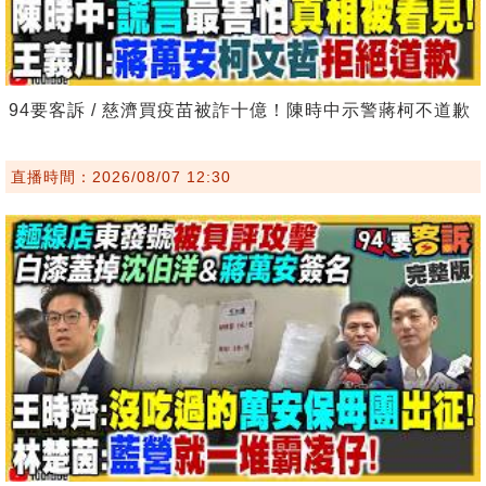
94要客訴 / 慈濟買疫苗被詐十億！陳時中示警蔣柯不道歉
直播時間：2026/08/07 12:30