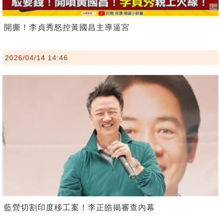
開撕！李貞秀怒控黃國昌主導逼宮
2026/04/14 14:46
藍營切割印度移工案！李正皓揭審查內幕