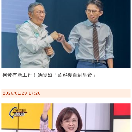
柯黃有新工作！她酸如「慕容復自封皇帝」
2026/01/29 17:26